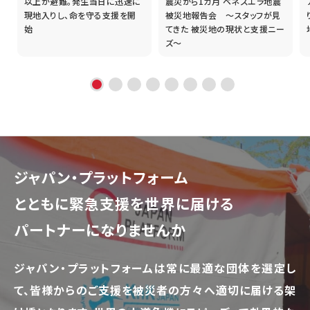
以上が避難。発生当日に迅速に
震災から1カ月 ベネズエラ地震
現地入りし、命を守る支援を開
被災地報告会 ～スタッフが見
始
てきた 被災地の現状と支援ニー
ズ～
ジャパン・プラットフォーム
とともに
緊急支援を世界に届ける
パートナーになりませんか
ジャパン・プラットフォームは常に最適な団体を選定し
て、
皆様からのご支援を被災者の方々へ適切に届ける架