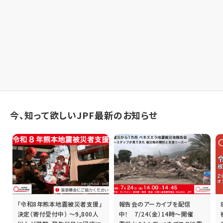
今、知って欲しいJPF最新のお知らせ
「令和8年熊本地震被災者支援」
報告会のアーカイブを配信
誰
決定（寄付受付中） ～9,800人
中！ 7/24（金）14時～開催