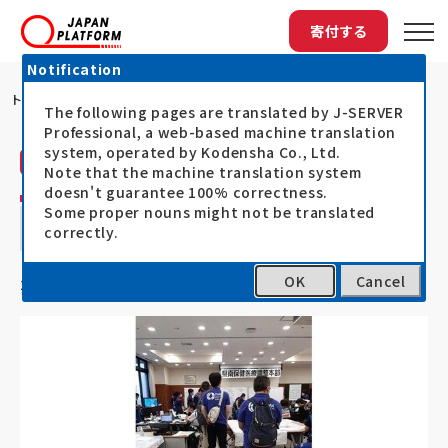
寄付する
Notification
トップ
HuMAによる「令和2年7月豪雨」緊急初...
The following pages are translated by J-SERVER
Professional, a web-based machine translation
system, operated by Kodensha Co., Ltd.
災害人道医療支援会（HuMA）
活動レポート
Note that the machine translation system
doesn't guarantee 100% correctness.
HuMAによる「令和2年7月豪雨」緊急初動
Some proper nouns might not be translated
correctly.
調査①
OK
Cancel
20.07.10
2020年7月豪雨災害支援（令和2年7月豪雨）