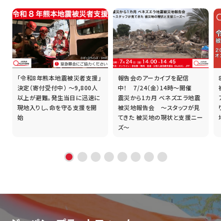
「令和8年熊本地震被災者支援」
報告会のアーカイブを配信
誰
決定（寄付受付中） ～9,800人
中！ 7/24（金）14時～開催
以上が避難。発生当日に迅速に
震災から1カ月 ベネズエラ地震
現地入りし、命を守る支援を開
被災地報告会 ～スタッフが見
始
てきた 被災地の現状と支援ニー
ズ～