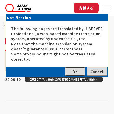
寄付する
Notification
トップ
AARによる「令和2年7月豪雨／九州豪雨...
The following pages are translated by J-SERVER
Professional, a web-based machine translation
system, operated by Kodensha Co., Ltd.
難民を助ける会（AAR）
活動レポート
Note that the machine translation system
doesn't guarantee 100% correctness.
AARによる「令和2年7月豪雨／九州豪雨」
Some proper nouns might not be translated
correctly.
の災害支援～熊本県の障がい者施設への送
迎用車両の提供～
OK
Cancel
20.09.10
2020年7月豪雨災害支援（令和2年7月豪雨）