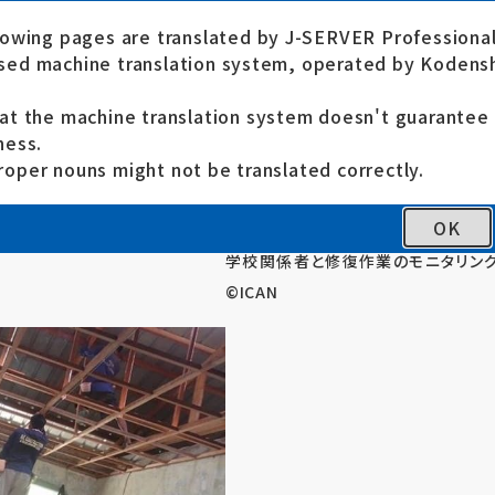
lowing pages are translated by J-SERVER Professional
ed machine translation system, operated by Kodensh
at the machine translation system doesn't guarante
ness.
oper nouns might not be translated correctly.
OK
学校関係者と修復作業のモニタリング
©ICAN