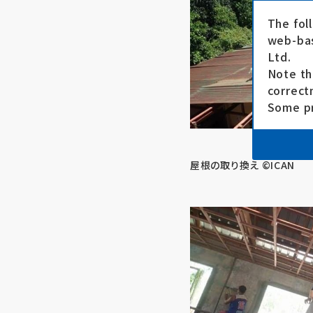
The fol
web-bas
Ltd.
Note th
correct
Some pr
屋根の取り換え ©ICAN