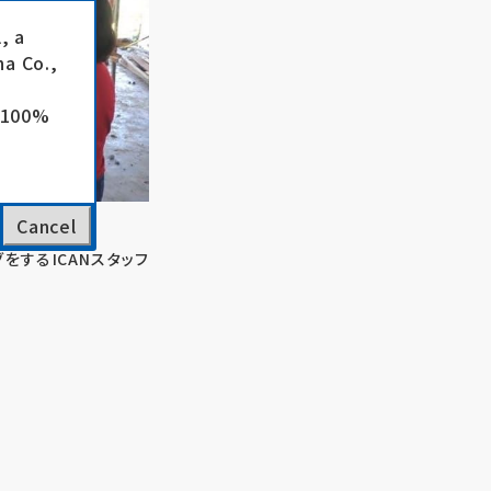
, a
a Co.,
e 100%
Cancel
をするICANスタッフ