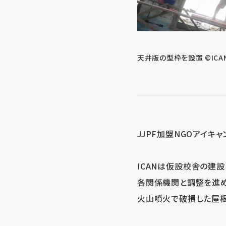
天井版の型枠を設置 ©ICA
JJPF加盟NGOアイキ
ICANは仮設校舎の建
各関係機関と調整を進
火山噴火で破損した屋根