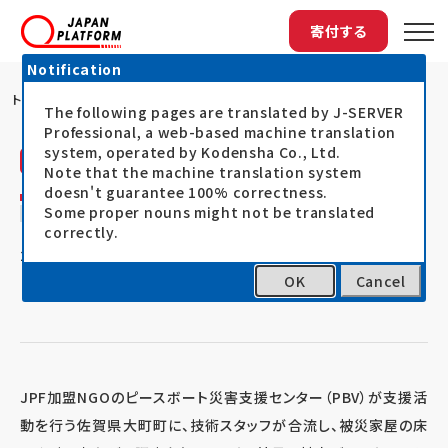
寄付する
Notification
トップ
PBVの技術スタッフによる被災家屋の調査
The following pages are translated by J-SERVER
Professional, a web-based machine translation
system, operated by Kodensha Co., Ltd.
活動レポート
Note that the machine translation system
doesn't guarantee 100% correctness.
PBVの技術スタッフによる被災家屋の調査
Some proper nouns might not be translated
correctly.
21.09.29
2021年豪雨被災者支援（令和3年8月豪雨）
OK
Cancel
JPF加盟NGOのピースボート災害支援センター（PBV）が支援活
動を行う佐賀県大町町に、技術スタッフが合流し、被災家屋の床