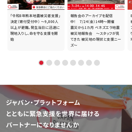
「令和8年熊本地震被災者支援」
報告会のアーカイブを配信
誰
決定（寄付受付中） ～9,800人
中！ 7/24（金）14時～開催
以上が避難。発生当日に迅速に
震災から1カ月 ベネズエラ地震
現地入りし、命を守る支援を開
被災地報告会 ～スタッフが見
始
てきた 被災地の現状と支援ニー
ズ～
ジャパン・プラットフォーム
とともに
緊急支援を世界に届ける
パートナーになりませんか