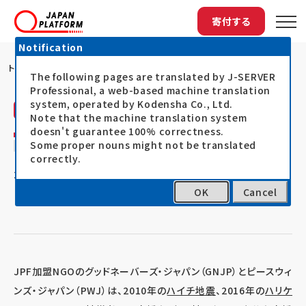
寄付する
Notification
トップ
ハイチにおける過去のJPF支援
The following pages are translated by J-SERVER
Professional, a web-based machine translation
system, operated by Kodensha Co., Ltd.
活動レポート
Note that the machine translation system
doesn't guarantee 100% correctness.
ハイチにおける過去のJPF支援
Some proper nouns might not be translated
correctly.
21.11.24
ハイチ地震被災者支援2021
OK
Cancel
JPF加盟NGOのグッドネーバーズ・ジャパン（GNJP）とピースウィ
ンズ・ジャパン（PWJ）は、2010年の
ハイチ地震
、2016年の
ハリケ