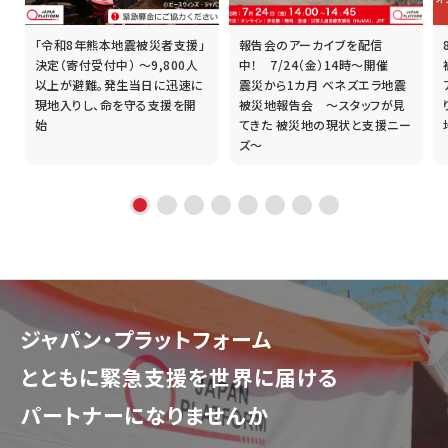
「令和8年熊本地震被災者支援」
報告会のアーカイブを配信
誰
決定（寄付受付中） ～9,800人
中！ 7/24（金）14時～開催
以上が避難。発生当日に迅速に
震災から1カ月 ベネズエラ地震
現地入りし、命を守る支援を開
被災地報告会 ～スタッフが見
始
てきた 被災地の現状と支援ニー
ズ～
ジャパン・プラットフォーム
とともに
緊急支援を世界に届ける
パートナーになりませんか