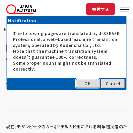
寄付する
Notification
トップ
カーボ・デルカド州における緊急支援のため...
The following pages are translated by J-SERVER
Professional, a web-based machine translation
system, operated by Kodensha Co., Ltd.
ジャパン・プラットフォーム（JPF）
活動レポート
Note that the machine translation system
doesn't guarantee 100% correctness.
カーボ・デルカド州における緊急支援のため
Some proper nouns might not be translated
correctly.
の調整
OK
Cancel
21.11.26
モザンビーク北部人道危機対応
現在、モザンビークのカーボ・デルカド州における紛争被災者のた