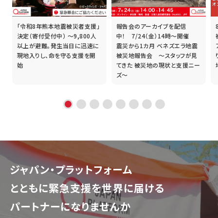
「令和8年熊本地震被災者支援」
報告会のアーカイブを配信
誰
決定（寄付受付中） ～9,800人
中！ 7/24（金）14時～開催
以上が避難。発生当日に迅速に
震災から1カ月 ベネズエラ地震
現地入りし、命を守る支援を開
被災地報告会 ～スタッフが見
始
てきた 被災地の現状と支援ニー
ズ～
ジャパン・プラットフォーム
とともに
緊急支援を世界に届ける
パートナーになりませんか