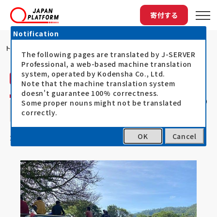
寄付する
Notification
トップ
マナトゥト県ラクルバール郡の被災世帯への...
The following pages are translated by J-SERVER
Professional, a web-based machine translation
system, operated by Kodensha Co., Ltd.
パルシック（PARCIC）
活動レポート
Note that the machine translation system
doesn't guarantee 100% correctness.
マナトゥト県ラクルバール郡の被災世帯への
Some proper nouns might not be translated
correctly.
家屋修繕資材の配布
OK
Cancel
22.06.30
サイクロン・セロージャ被災者支援