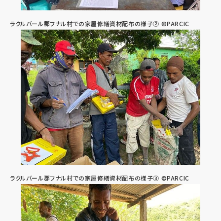
ラクルバール郡フナル村での家屋修繕資材配布の様子② ©PARCIC
ラクルバール郡フナル村での家屋修繕資材配布の様子③ ©PARCIC