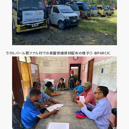
ラクルバール郡フナル村での家屋修繕資材配布の様子① ©PARCIC