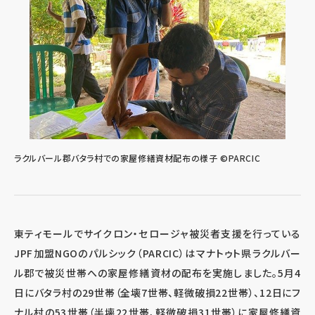
ラクルバール郡バタラ村での家屋修繕資材配布の様子 ©PARCIC
東ティモールでサイクロン・セロージャ被災者支援を行っている
JPF加盟NGOのパルシック（PARCIC）はマナトゥト県ラクルバー
ル郡で被災世帯への家屋修繕資材の配布を実施しました。5月4
日にバタラ村の29世帯（全壊7世帯、軽微破損22世帯）、12日にフ
ナル村の53世帯（半壊22世帯、軽微破損31世帯）に家屋修繕資