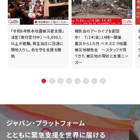
「令和8年熊本地震被災者支援」
報告会のアーカイブを配信
誰
決定（寄付受付中） ～9,800人
中！ 7/24（金）14時～開催
以上が避難。発生当日に迅速に
震災から1カ月 ベネズエラ地震
現地入りし、命を守る支援を開
被災地報告会 ～スタッフが見
始
てきた 被災地の現状と支援ニー
ズ～
ジャパン・プラットフォーム
とともに
緊急支援を世界に届ける