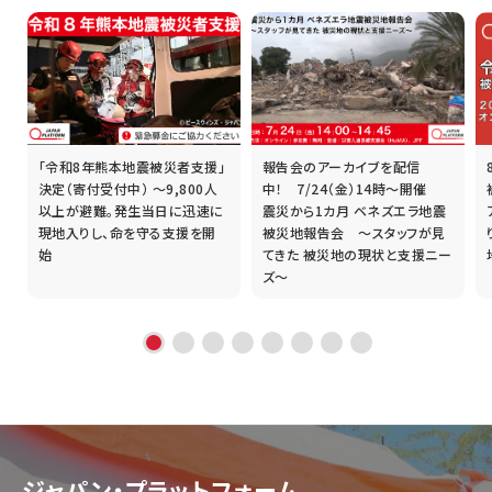
「令和8年熊本地震被災者支援」
報告会のアーカイブを配信
誰
決定（寄付受付中） ～9,800人
中！ 7/24（金）14時～開催
以上が避難。発生当日に迅速に
震災から1カ月 ベネズエラ地震
現地入りし、命を守る支援を開
被災地報告会 ～スタッフが見
始
てきた 被災地の現状と支援ニー
ズ～
ジャパン・プラットフォーム