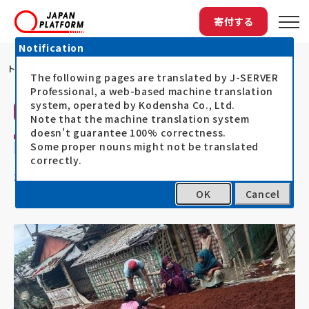
寄付する
Notification
トップ
女性たちが家庭菜園への取り組みを発表
The following pages are translated by J-SERVER
Professional, a web-based machine translation
system, operated by Kodensha Co., Ltd.
アイビー（IVY）
活動レポート
Note that the machine translation system
doesn't guarantee 100% correctness.
女性たちが家庭菜園への取り組みを発表
Some proper nouns might not be translated
correctly.
22.10.21
ミャンマー避難民人道支援
OK
Cancel