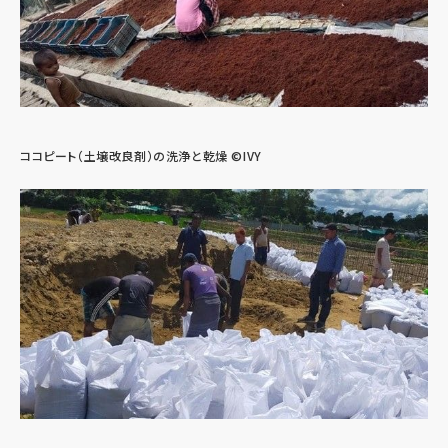
ココピート（土壌改良剤）の洗浄と乾燥 ©IVY