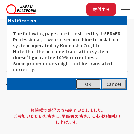
寄付する
Notification
The following pages are translated by J-SERVER
トップ
最新情報
9月27日・28日、「INEEミニマム・...
9月27日・28日、「INEEミニマム・スタ
Professional, a web-based machine translation
system, operated by Kodensha Co., Ltd.
ンダード（緊急時の教育の最低基準）2
Note that the machine translation system
doesn't guarantee 100% correctness.
日間研修」開催
Some proper nouns might not be translated
correctly.
16.09.14
イベント
OK
Cancel
お陰様で盛況のうち終了いたしました。
ご参加いただいた皆さま、関係者の皆さまに心より御礼申
し上げます。