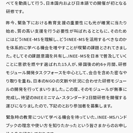
べてを動員して行う、日本国内および日本語での開催が初となる
研修です。
昨今、緊急下における教育支援の重要性にも光が確実に当たり
始め、質の高い支援を行う必要性が叫ばれるとともに、そのため
にはどうINEE-MSを理解し、どうINEE-MSを活用するべきなのか
を体系的に学べる機会を増やすことが喫緊の課題とされてきまし
た。そしてその課題意識を共有し、INEE-MSを日本で普及していく
ことに意欲を燃やす選ばれた15人が、帰国後の約6ヶ月間、研修
モジュール開発タスクフォースを中心として、会合を含めた密なや
り取りを重ね、日本のNGOの文脈や状況に合わせた研修モジュー
ルの開発を行ってまいりました。この度、そのモジュールが無事に
完成し、待望のINEEミニマム・スタンダード2日間研修を開催する
運びになりましたので、下記のとおり参加者を募集します。
緊急時の教育について学べる機会を待っていた、INEE-MSハンド
ブックの理念や使い方を知りたかったという皆さまからのお申し