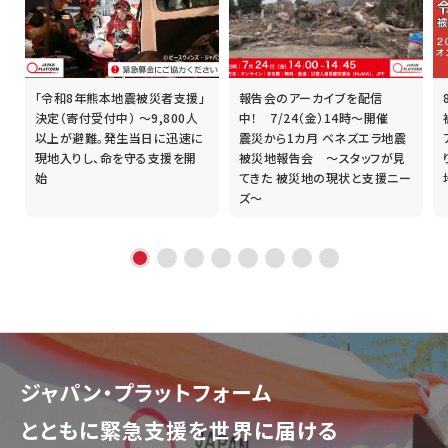
「令和8年熊本地震被災者支援」
報告会のアーカイブを配信
誰
決定（寄付受付中） ～9,800人
中！ 7/24（金）14時～開催
以上が避難。発生当日に迅速に
震災から1カ月 ベネズエラ地震
現地入りし、命を守る支援を開
被災地報告会 ～スタッフが見
始
てきた 被災地の現状と支援ニー
ズ～
ジャパン・プラットフォーム
とともに
緊急支援を世界に届ける