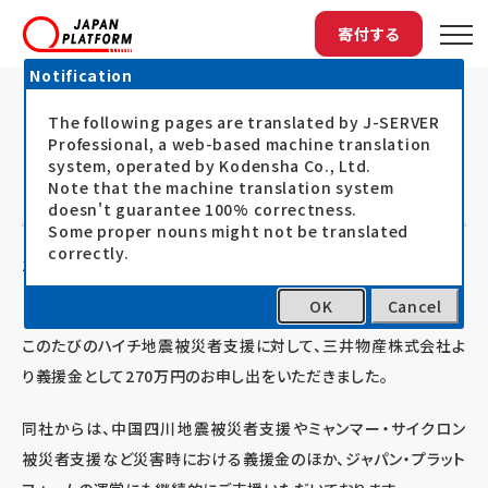
寄付する
Notification
The following pages are translated by J-SERVER
トップ
最新情報
ハイチ地震：三井物産より寄付をいただきま...
ハイチ地震：三井物産より寄付をいた
Professional, a web-based machine translation
system, operated by Kodensha Co., Ltd.
だきました
Note that the machine translation system
doesn't guarantee 100% correctness.
Some proper nouns might not be translated
correctly.
10.01.28
お知らせ
OK
Cancel
このたびのハイチ地震被災者支援に対して、三井物産株式会社よ
り義援金として270万円のお申し出をいただきました。
同社からは、中国四川地震被災者支援やミャンマー・サイクロン
被災者支援など災害時における義援金のほか、ジャパン・プラット