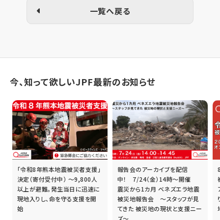
一覧へ戻る
今、知って欲しいJPF最新のお知らせ
「令和8年熊本地震被災者支援」
報告会のアーカイブを配信
誰
決定（寄付受付中） ～9,800人
中！ 7/24（金）14時～開催
以上が避難。発生当日に迅速に
震災から1カ月 ベネズエラ地震
現地入りし、命を守る支援を開
被災地報告会 ～スタッフが見
始
てきた 被災地の現状と支援ニー
ズ～