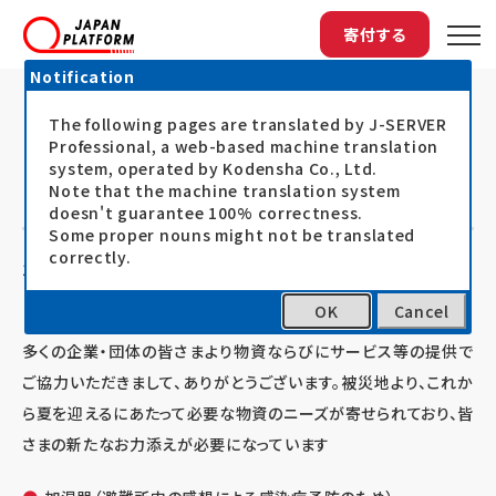
寄付する
Notification
The following pages are translated by J-SERVER
トップ
最新情報
東日本大震災：企業・団体の皆さまへのアピ...
東日本大震災：企業・団体の皆さまへ
Professional, a web-based machine translation
system, operated by Kodensha Co., Ltd.
のアピール3（ニーズの高い物資）
Note that the machine translation system
doesn't guarantee 100% correctness.
Some proper nouns might not be translated
correctly.
11.04.18
お知らせ
OK
Cancel
多くの企業・団体の皆さまより物資ならびにサービス等の提供で
ご協力いただきまして、ありがとうございます。被災地より、これか
ら夏を迎えるにあたって必要な物資のニーズが寄せられており、皆
さまの新たなお力添えが必要になっています