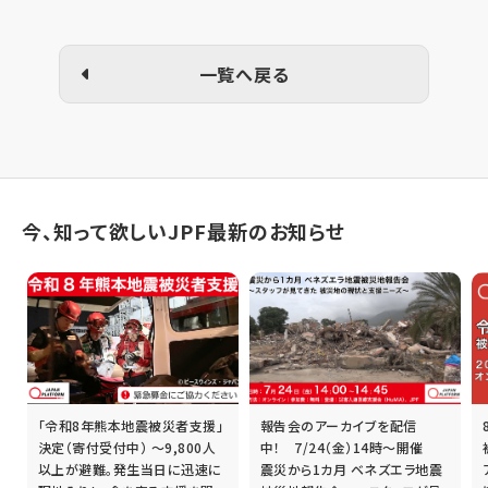
一覧へ戻る
今、知って欲しいJPF最新のお知らせ
「令和8年熊本地震被災者支援」
報告会のアーカイブを配信
誰
決定（寄付受付中） ～9,800人
中！ 7/24（金）14時～開催
以上が避難。発生当日に迅速に
震災から1カ月 ベネズエラ地震