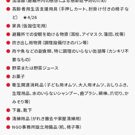
加湿器（避難所内の感想による感染症予防のため）
高齢者用生活支援用具（手押しカート、肘掛け付きの椅子な
ど） ★4/26
家具（仮設住宅用）
避難所での安眠を助ける物資（耳栓、アイマスク、蒲団、枕等）
炊き出し用物資（調理設備付きのバン等）
肉や魚などの副食類、特に調理のいらない缶詰等（カンキリ不
要なもの）
野菜または野菜ジュース
お菓子
衛生関連消耗品（子ども用オムツ、大人用オムツ、おしりふき、
生理用品、水のいらないシャンプー、歯ブラシ、綿棒、爪切り、か
みそり等）
下着、靴下
清掃用品（がれき撤去や家屋清掃用）
NGO事務所設立用備品（机、椅子等）