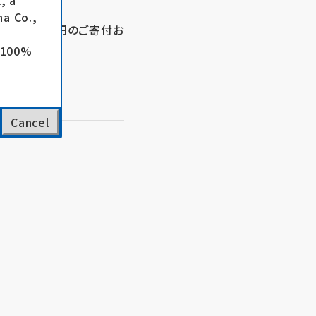
, a
a Co.,
部
より
50万円
のご寄付お
e 100%
Cancel