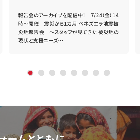
報告会のアーカイブを配信中！ 7/24（金）14
時～開催 震災から1カ月 ベネズエラ地震被
災地報告会 ～スタッフが見てきた 被災地の
現状と支援ニーズ～
ォーム
とともに