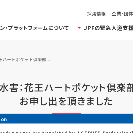
採用情報
企業・団
ン・プラットフォームについて
JPFの緊急人道支
ハートポケット倶楽部...
水害：花王ハートポケット倶楽
お申し出を頂きました
ion
シェアする
ポストす
せ