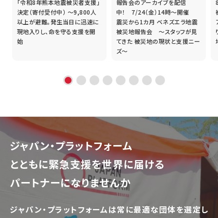
「令和8年熊本地震被災者支援」
報告会のアーカイブを配信
誰
決定（寄付受付中） ～9,800人
中！ 7/24（金）14時～開催
以上が避難。発生当日に迅速に
震災から1カ月 ベネズエラ地震
現地入りし、命を守る支援を開
被災地報告会 ～スタッフが見
始
てきた 被災地の現状と支援ニー
ズ～
ジャパン・プラットフォーム
とともに
緊急支援を世界に届ける
パートナーになりませんか
ジャパン・プラットフォームは常に最適な団体を選定し