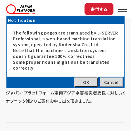
寄付する
Notification
The following pages are translated by J-SERVER
トップ
最新情報
東南アジア水害：パナソニック㈱よりご寄付...
東南アジア水害：パナソニック㈱より
Professional, a web-based machine translation
system, operated by Kodensha Co., Ltd.
ご寄付お申し出を頂きました
Note that the machine translation system
doesn't guarantee 100% correctness.
Some proper nouns might not be translated
correctly.
11.11.15
お知らせ
OK
Cancel
ジャパン･プラットフォーム東南アジア水害被災者支援に対し、
パ
ナソニック㈱
よりご寄付お申し出を頂きました。