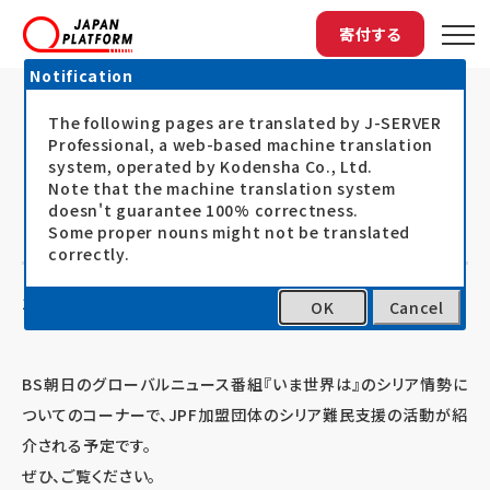
寄付する
Notification
The following pages are translated by J-SERVER
トップ
最新情報
TV出演：『いま世界は』シリア情勢のコー...
TV出演：『いま世界は』シリア情勢の
Professional, a web-based machine translation
system, operated by Kodensha Co., Ltd.
コーナーで、JPF加盟団体が紹介され
Note that the machine translation system
doesn't guarantee 100% correctness.
ます（1月27日BS朝日）
Some proper nouns might not be translated
correctly.
13.01.25
お知らせ
OK
Cancel
BS朝日のグローバルニュース番組『いま世界は』のシリア情勢に
ついてのコーナーで、JPF加盟団体のシリア難民支援の活動が紹
介される予定です。
ぜひ、ご覧ください。