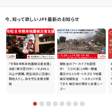
今、知って欲しいJPF最新のお知らせ
「令和8年熊本地震被災者支援」
報告会のアーカイブを配信
誰
決定（寄付受付中） ～9,800人
中！ 7/24（金）14時～開催
以上が避難。発生当日に迅速に
震災から1カ月 ベネズエラ地震
現地入りし、命を守る支援を開
被災地報告会 ～スタッフが見
始
てきた 被災地の現状と支援ニー
ズ～