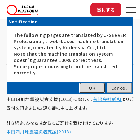
寄付する
Notification
The following pages are translated by J-SERVER
トップ
最新情報
中国四川地震(2013): （有）新和よ...
中国四川地震(2013): （有）新和より
Professional, a web-based machine translation
system, operated by Kodensha Co., Ltd.
ご寄付を頂きました
Note that the machine translation system
doesn't guarantee 100% correctness.
Some proper nouns might not be translated
correctly.
13.05.10
お知らせ
OK
Cancel
中国四川地震被災者支援(2013)に際して、
有限会社新和
よりご
寄付を頂きました。深く御礼申し上げます。
引き続き、みなさまからもご寄付を受け付けております。
中国四川地震被災者支援(2013)