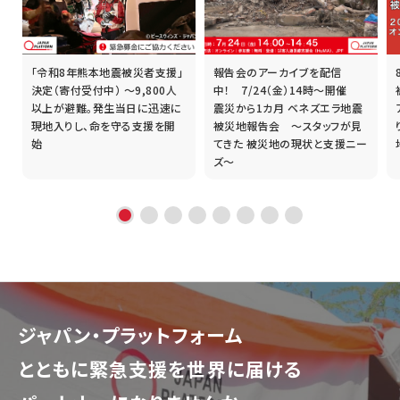
「令和8年熊本地震被災者支援」
報告会のアーカイブを配信
誰
決定（寄付受付中） ～9,800人
中！ 7/24（金）14時～開催
以上が避難。発生当日に迅速に
震災から1カ月 ベネズエラ地震
現地入りし、命を守る支援を開
被災地報告会 ～スタッフが見
始
てきた 被災地の現状と支援ニー
ズ～
ジャパン・プラットフォーム
とともに
緊急支援を世界に届ける