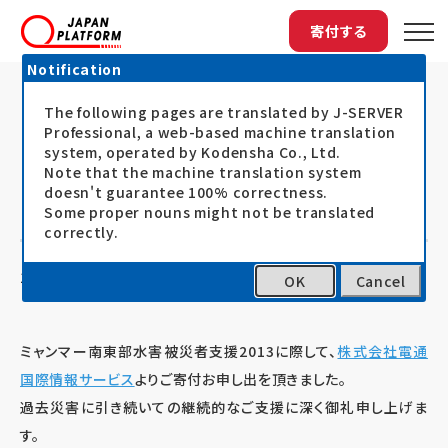
寄付する
Notification
The following pages are translated by J-SERVER
トップ
最新情報
ミャンマー南東部水害被災者支援2013：...
ミャンマー南東部水害被災者支援
Professional, a web-based machine translation
system, operated by Kodensha Co., Ltd.
2013：（株）電通国際情報サービスよ
Note that the machine translation system
doesn't guarantee 100% correctness.
りご寄付お申し出をいただきました
Some proper nouns might not be translated
correctly.
13.08.27
お知らせ
OK
Cancel
ミャンマー南東部水害被災者支援2013に際して、
株式会社電通
国際情報サービス
よりご寄付お申し出を頂きました。
過去災害に引き続いての継続的なご支援に深く御礼申し上げま
す。