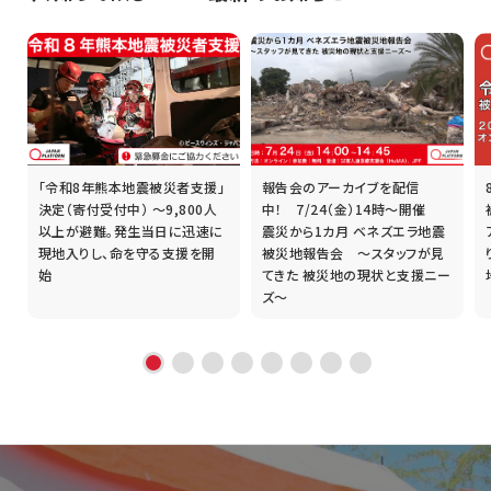
「令和8年熊本地震被災者支援」
報告会のアーカイブを配信
誰
決定（寄付受付中） ～9,800人
中！ 7/24（金）14時～開催
以上が避難。発生当日に迅速に
震災から1カ月 ベネズエラ地震
現地入りし、命を守る支援を開
被災地報告会 ～スタッフが見
始
てきた 被災地の現状と支援ニー
ズ～