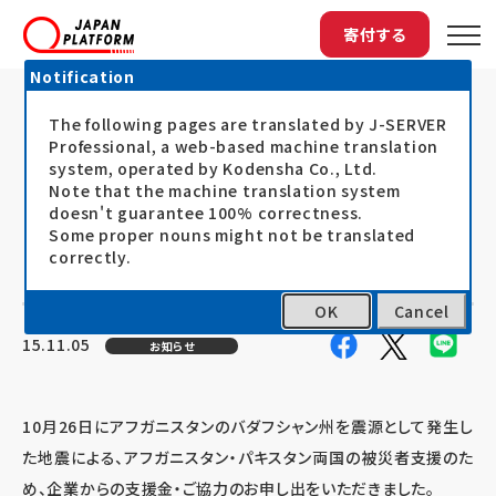
寄付する
Notification
The following pages are translated by J-SERVER
トップ
最新情報
「アフガン・パキスタン地震被災者支援20...
「アフガン・パキスタン地震被災者支
Professional, a web-based machine translation
system, operated by Kodensha Co., Ltd.
援2015」に企業・団体の皆さまからご
Note that the machine translation system
doesn't guarantee 100% correctness.
寄付・ご協力のお申し出をいただきま
Some proper nouns might not be translated
した
correctly.
OK
Cancel
15.11.05
お知らせ
10月26日にアフガニスタンのバダフシャン州を震源として発生し
た地震による、アフガニスタン・パキスタン両国の被災者支援のた
め、企業からの支援金・ご協力のお申し出をいただきました。