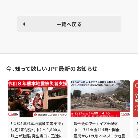
一覧へ戻る
今、知って欲しいJPF最新のお知らせ
「令和8年熊本地震被災者支援」
報告会のアーカイブを配信
誰
決定（寄付受付中） ～9,800人
中！ 7/24（金）14時～開催
以上が避難。発生当日に迅速に
震災から1カ月 ベネズエラ地震