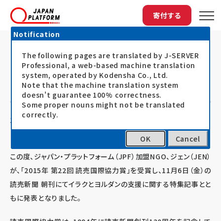
寄付する
Notification
The following pages are translated by J-SERVER
トップ
最新情報
ジェン、2015年 第22回 読売国際協...
ジェン、2015年 第22回 読売国際協
Professional, a web-based machine translation
system, operated by Kodensha Co., Ltd.
力賞受賞
Note that the machine translation system
doesn't guarantee 100% correctness.
Some proper nouns might not be translated
correctly.
15.11.09
お知らせ
OK
Cancel
この度、ジャパン・プラットフォーム（JPF）加盟NGO、ジェン（JEN）
が、「2015年 第22回 読売国際協力賞」を受賞し、11月6日（金）の
読売新聞 朝刊にてイラクとヨルダンの支援に関する特集記事とと
もに発表となりました。