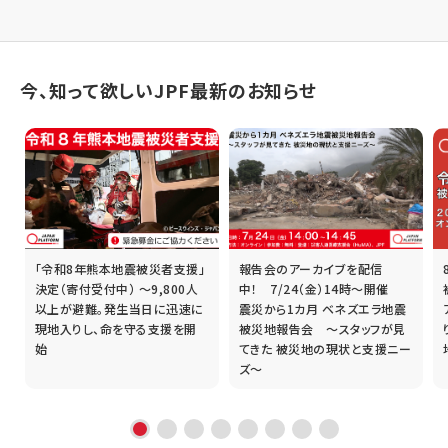
今、知って欲しいJPF最新のお知らせ
「令和8年熊本地震被災者支援」
報告会のアーカイブを配信
誰
決定（寄付受付中） ～9,800人
中！ 7/24（金）14時～開催
以上が避難。発生当日に迅速に
震災から1カ月 ベネズエラ地震
現地入りし、命を守る支援を開
被災地報告会 ～スタッフが見
始
てきた 被災地の現状と支援ニー
ズ～