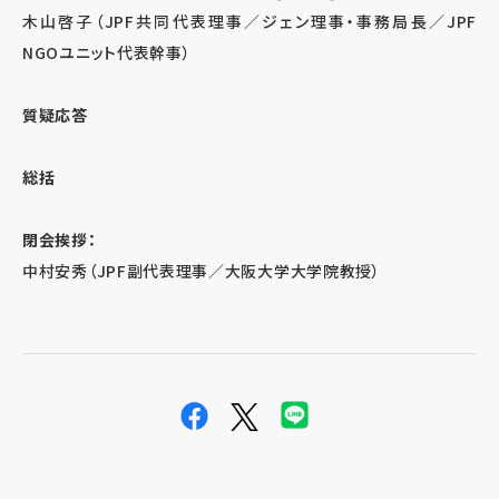
木山啓子（JPF共同代表理事／ジェン理事・事務局長／JPF
NGOユニット代表幹事）
質疑応答
総括
閉会挨拶：
中村安秀（JPF副代表理事／大阪大学大学院教授）