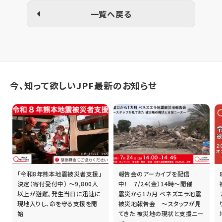
一覧へ戻る
今、知って欲しいJPF最新のお知らせ
「令和8年熊本地震被災者支援」
報告会のアーカイブを配信
誰
決定（寄付受付中） ～9,800人
中！ 7/24（金）14時～開催
以上が避難。発生当日に迅速に
震災から1カ月 ベネズエラ地震
現地入りし、命を守る支援を開
被災地報告会 ～スタッフが見
始
てきた 被災地の現状と支援ニー