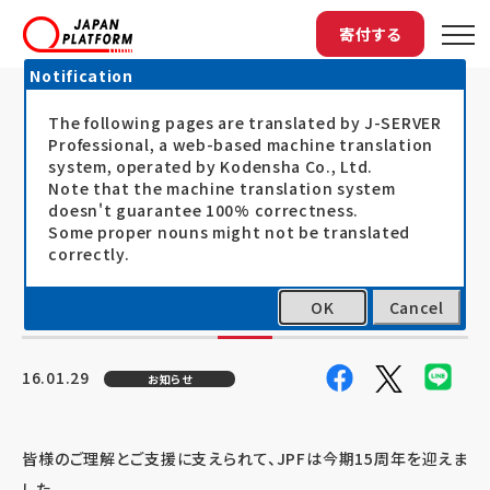
寄付する
Notification
The following pages are translated by J-SERVER
トップ
最新情報
ジャパン・プラットフォーム15周年記念シ...
ジャパン・プラットフォーム15周年記
Professional, a web-based machine translation
system, operated by Kodensha Co., Ltd.
念シンポジウム「緊急人道支援の展望
Note that the machine translation system
doesn't guarantee 100% correctness.
～JPFの役割と戦略～」開催 支援関
Some proper nouns might not be translated
係者、関連企業等が一堂に会し、今後
correctly.
の日本の人道支援を展望
OK
Cancel
16.01.29
お知らせ
皆様のご理解とご支援に支えられて、JPFは今期15周年を迎えま
した。