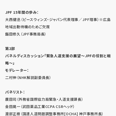
JPF 15年間の歩み：
大西健丞（ピースウィンズ・ジャパン代表理事／JPF理事）※広島
地域出動待機のためご欠席
飯田修久（JPF事務局長）
第2部
パネルディスカッション「緊急人道支援の展望～JPFの役割と戦
略～」
モデレーター：
二村伸（NHK解説副委員長）
パネリスト：
廣田司（外務省国際協力局緊急・人道支援課長）
金田晃一（武田薬品工業CCPA CSRヘッド）
渡部正樹（国連人道問題調整事務所[OCHA] 神戸事務所長）