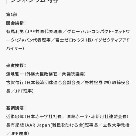
第1部
開会挨拶：
有馬利男（JPF共同代表理事／グローバル・コンパクト・ネットワ
ーク・ジャパン代表理事／富士ゼロックス（株）イグゼクティブアド
バイザー）
来賓挨拶：
濵地雅一（外務大臣政務官／衆議院議員）
古賀信行（日本経済団体連合会副会長／野村證券（株）取締役会
長／JPF理事）
基調講演：
近衞忠煇（日本赤十字社社長／国際赤十字・赤新月社連盟会長）
長有紀枝（AAR Japan[難民を助ける会]理事長／立教大学教授
／JPF理事）