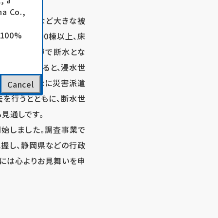
, a
a Co.,
砂崩れや浸水など大きな被
e 100%
水が1,800棟以上、床
万3,000戸で断水とな
らの情報によると、浸水世
日、陸上自衛隊に災害派遣
Cancel
を行うとともに、断水世
見通しです。
開始しました。調査事業で
把握し、静岡県などの行政
には心よりお見舞いを申