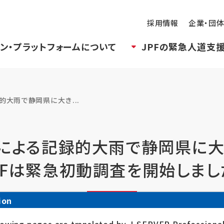
採用情報
企業・団
ン・プラットフォームについて
JPFの緊急人道支
的大雨で静岡県に大き...
号による記録的大雨で静岡県に大
PFは緊急初動調査を開始しまし
ion
シェアする
ポストす
せ