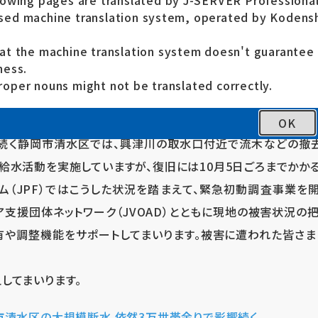
lowing pages are translated by J-SERVER Professional
ed machine translation system, operated by Kodensh
の影響による9月23日から24日にかけての記録的大雨で、土
at the machine translation system doesn't guarante
でに静岡県内では死者・行方不明者3人、負傷者3人に上り、床上浸
ness.
上とされています。静岡市清水区では一時、全世帯の6割にあたる6
oper nouns might not be translated correctly.
数で断水が続いているといいます※。一方で、現地の支援団体か
おり、被害状況の全容はまだ分かっていません。静岡県は26
OK
続く静岡市清水区では、興津川の取水口付近で流木などの撤去
給水活動を実施していますが、復旧には10月5日ごろまでかかる
ーム（JPF）ではこうした状況を踏まえて、緊急初動調査事業を
ア支援団体ネットワーク（JVOAD）とともに現地の被害状況の
や調整機能をサポートしてまいります。被害に遭われた皆さま
してまいります。
市清水区の大規模断水 依然3万世帯余りで影響続く