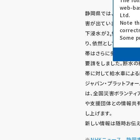
The fol
web-bas
静岡県では、台風15号
Ltd.
Note th
害が出ています。これま
correct
下浸水が2,900棟以
Some pr
り、依然としておよそ半
帯はさらに多いとされて
要請をしました。断水の
帯に対して給水車による
ジャパン・プラットフォ
は、全国災害ボランティ
や支援団体との情報共有
し上げます。
新しい情報は随時お伝え
※
NHKニュース 静岡