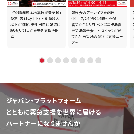
「令和8年熊本地震被災者支援」
報告会のアーカイブを配信
誰
決定（寄付受付中） ～9,800人
中！ 7/24（金）14時～開催
以上が避難。発生当日に迅速に
震災から1カ月 ベネズエラ地震
現地入りし、命を守る支援を開
被災地報告会 ～スタッフが見
始
てきた 被災地の現状と支援ニー
ズ～
ジャパン・プラットフォーム
とともに
緊急支援を世界に届ける
パートナーになりませんか