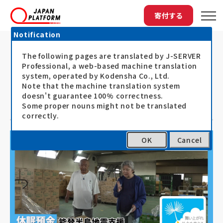
寄付する
Notification
The following pages are translated by J-SERVER
トップ
最新情報
JPF公式YouTube番組「ソーシャル...
JPF公式YouTube番組「ソーシャルグ
Professional, a web-based machine translation
system, operated by Kodensha Co., Ltd.
ッド タイムズ」休眠預金活用事業『能
Note that the machine translation system
doesn't guarantee 100% correctness.
登半島地震支援』
Some proper nouns might not be translated
correctly.
OK
Cancel