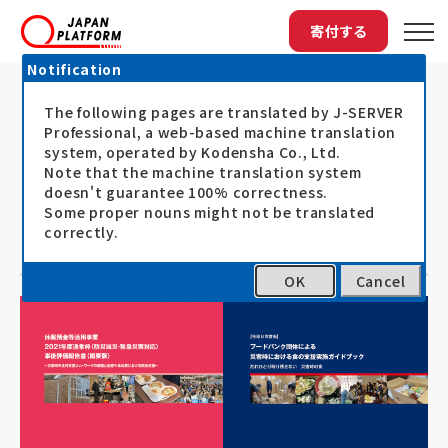
寄付する
Notification
The following pages are translated by J-SERVER
トップ
最新情報
【休眠預金活用事業】地域事業部ブログ「事...
【休眠預金活用事業】地域事業部ブロ
Professional, a web-based machine translation
system, operated by Kodensha Co., Ltd.
グ「事後評価報告書【概要版】と災害
Note that the machine translation system
doesn't guarantee 100% correctness.
時の食支援ガイドブックを公開しまし
Some proper nouns might not be translated
た」
correctly.
OK
Cancel