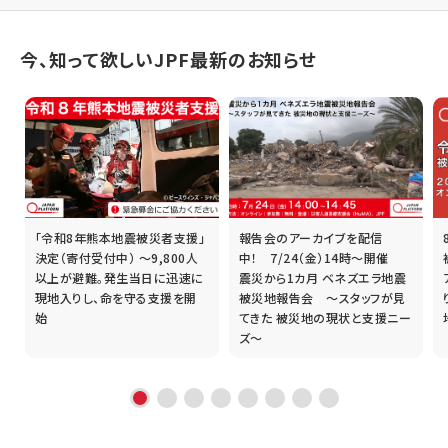
今、知って欲しいJPF最新のお知らせ
「令和8年熊本地震被災者支援」
報告会のアーカイブを配信
誰
決定（寄付受付中） ～9,800人
中！ 7/24（金）14時～開催
以上が避難。発生当日に迅速に
震災から1カ月 ベネズエラ地震
現地入りし、命を守る支援を開
被災地報告会 ～スタッフが見
始
てきた 被災地の現状と支援ニー
ズ～