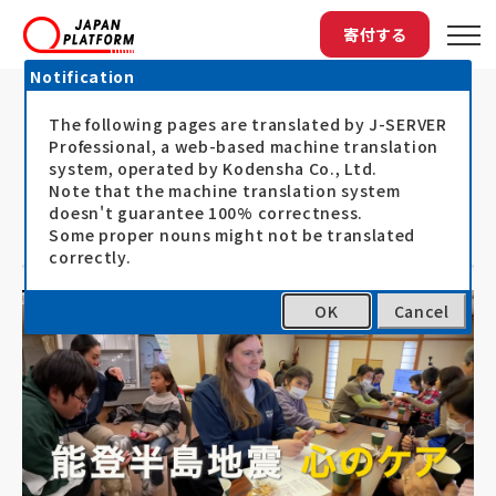
寄付する
Notification
The following pages are translated by J-SERVER
トップ
最新情報
公式YouTubeソーシャルグッド タイ...
公式YouTubeソーシャルグッド タイ
Professional, a web-based machine translation
system, operated by Kodensha Co., Ltd.
ムズ 能登半島地震支援・シリアで学
Note that the machine translation system
doesn't guarantee 100% correctness.
校建設 公開
Some proper nouns might not be translated
correctly.
OK
Cancel