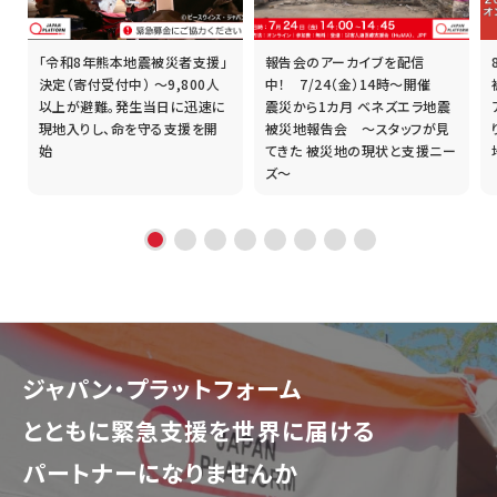
「令和8年熊本地震被災者支援」
報告会のアーカイブを配信
誰
決定（寄付受付中） ～9,800人
中！ 7/24（金）14時～開催
以上が避難。発生当日に迅速に
震災から1カ月 ベネズエラ地震
現地入りし、命を守る支援を開
被災地報告会 ～スタッフが見
始
てきた 被災地の現状と支援ニー
ズ～
ジャパン・プラットフォーム
とともに
緊急支援を世界に届ける
パートナーになりませんか