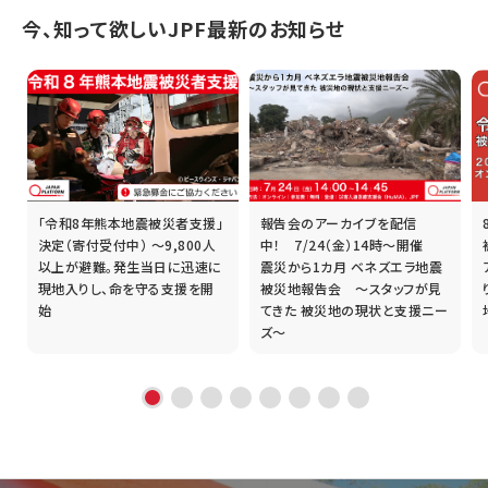
今、知って欲しいJPF最新のお知らせ
「令和8年熊本地震被災者支援」
報告会のアーカイブを配信
誰
決定（寄付受付中） ～9,800人
中！ 7/24（金）14時～開催
以上が避難。発生当日に迅速に
震災から1カ月 ベネズエラ地震
現地入りし、命を守る支援を開
被災地報告会 ～スタッフが見
始
てきた 被災地の現状と支援ニー
ズ～