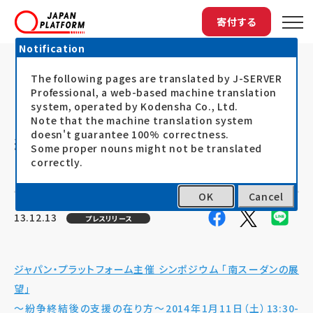
寄付する
Notification
The following pages are translated by J-SERVER
トップ
最新情報
ジャパン・プラットフォーム主催 シンポジ...
ジャパン・プラットフォーム主催 シン
Professional, a web-based machine translation
system, operated by Kodensha Co., Ltd.
ポジウム 「南スーダンの展望」～紛争
Note that the machine translation system
doesn't guarantee 100% correctness.
終結後の支援の在り方～ 2014年１月
Some proper nouns might not be translated
11日（土）13:30-16:30
correctly.
OK
Cancel
13.12.13
プレスリリース
ジャパン・プラットフォーム主催 シンポジウム 「南スーダンの展
望」
～紛争終結後の支援の在り方～2014年1月11日（土）13:30-