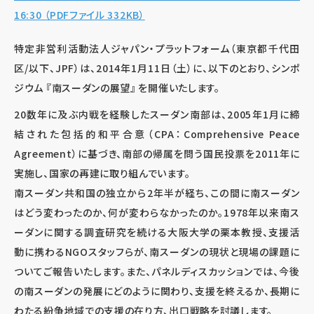
16:30 （PDFファイル 332KB）
特定非営利活動法人ジャパン・プラットフォーム（東京都千代田
区/以下、JPF）は、2014年1月11日（土）に、以下のとおり、シンポ
ジウム 『南スーダンの展望』 を開催いたします。
20数年に及ぶ内戦を経験したスーダン南部は、2005年1月に締
結された包括的和平合意（CPA：Comprehensive Peace
Agreement）に基づき、南部の帰属を問う国民投票を2011年に
実施し、国家の再建に取り組んでいます。
南スーダン共和国の独立から2年半が経ち、この間に南スーダン
はどう変わったのか、何が変わらなかったのか。1978年以来南ス
ーダンに関する調査研究を続ける大阪大学の栗本教授、支援活
動に携わるNGOスタッフらが、南スーダンの現状と現場の課題に
ついてご報告いたします。また、パネルディスカッションでは、今後
の南スーダンの発展にどのように関わり、支援を終えるか、長期に
わたる紛争地域での支援の在り方、出口戦略を討議します。