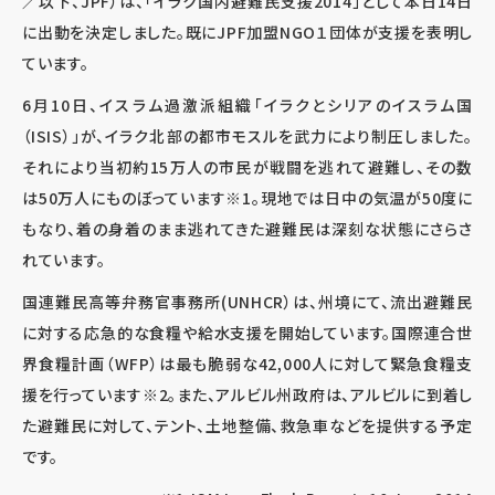
／以下、JPF）は、「イラク国内避難民支援2014」として本日14日
に出動を決定しました。既にJPF加盟NGO１団体が支援を表明し
ています。
6月10日、イスラム過激派組織「イラクとシリアのイスラム国
（ISIS）」が、イラク北部の都市モスルを武力により制圧しました。
それにより当初約15万人の市民が戦闘を逃れて避難し、その数
は50万人にものぼっています※1。現地では日中の気温が50度に
もなり、着の身着のまま逃れてきた避難民は深刻な状態にさらさ
れています。
国連難民高等弁務官事務所(UNHCR）は、州境にて、流出避難民
に対する応急的な食糧や給水支援を開始しています。国際連合世
界食糧計画（WFP）は最も脆弱な42,000人に対して緊急食糧支
援を行っています※2。また、アルビル州政府は、アルビルに到着し
た避難民に対して、テント、土地整備、救急車などを提供する予定
です。