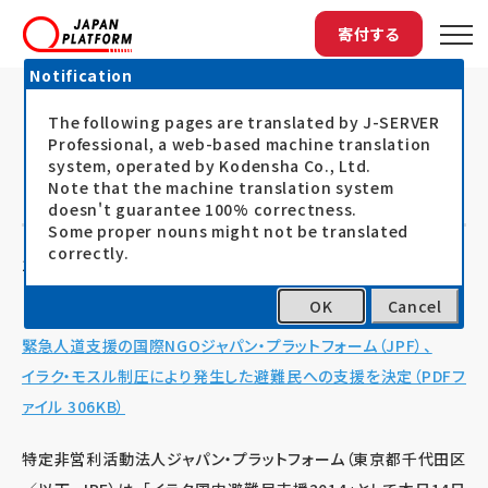
寄付する
Notification
The following pages are translated by J-SERVER
トップ
最新情報
イラク・モスル制圧により発生した避難民へ...
イラク・モスル制圧により発生した避
Professional, a web-based machine translation
system, operated by Kodensha Co., Ltd.
難民への支援を決定
Note that the machine translation system
doesn't guarantee 100% correctness.
Some proper nouns might not be translated
correctly.
14.06.14
プレスリリース
OK
Cancel
緊急人道支援の国際NGOジャパン・プラットフォーム（JPF）、
イラク・モスル制圧により発生した避難民への支援を決定（PDFフ
ァイル 306KB）
特定非営利活動法人ジャパン・プラットフォーム（東京都千代田区