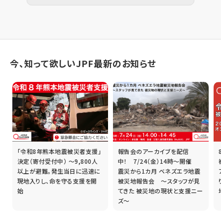
今、知って欲しいJPF最新のお知らせ
「令和8年熊本地震被災者支援」
報告会のアーカイブを配信
誰
決定（寄付受付中） ～9,800人
中！ 7/24（金）14時～開催
以上が避難。発生当日に迅速に
震災から1カ月 ベネズエラ地震
現地入りし、命を守る支援を開
被災地報告会 ～スタッフが見
始
てきた 被災地の現状と支援ニー
ズ～