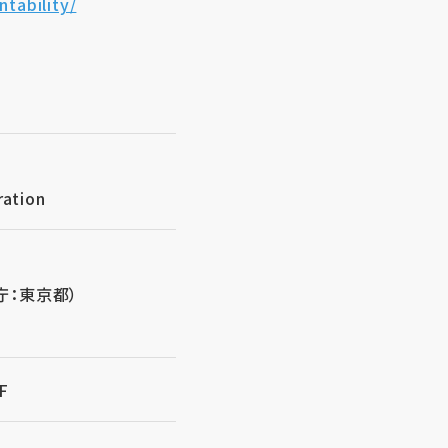
tability/
ation
庁：東京都）
F