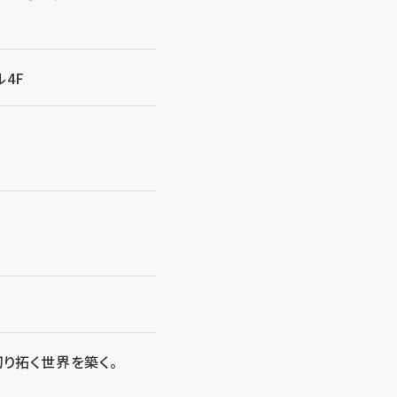
ル4F
/
り拓く世界を築く。