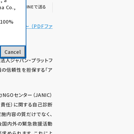
, a
a Co.,
る
LINEで送る
e 100%
上が実現～ （PDFファ
Cancel
法人ジャパン・プラットフ
組織の信頼性を担保する「ア
GOセンター（JANIC）
明責任）に関する自己診断
の実施内容の質だけでなく、
後国内外の緊急救援活動
が求められます。これによ