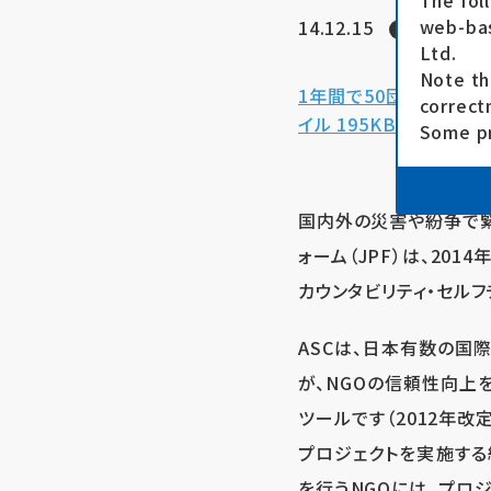
The fol
web-bas
14.12.15
プレスリリ
Ltd.
Note th
1年間で50団体以上を
correct
イル 195KB）
Some pr
国内外の災害や紛争で緊
ォーム（JPF）は、20
カウンタビリティ・セルフチ
ASCは、日本有数の国際
が、NGOの信頼性向上
ツールです（2012年改
プロジェクトを実施する
を行うNGOには、プロ