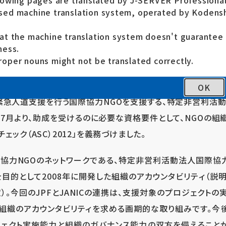
lowing pages are translated by J-SERVER Professional
ed machine translation system, operated by Kodensh
シェアする
ポストす
ース
at the machine translation system doesn't guarante
目指す～緊急救援を行う日本の国際協力NGOの組織の信頼性向
ness.
oper nouns might not be translated correctly.
OK
急人道支援を行う国際協力NGOを支援する、特定非営利活動
14年7月より、助成を受けるのに必要な資格要件として、NGOの
ェック（ASC）2012」を義務づけました。
協力NGOのネットワークである、特定非営利活動法人国際協力N
を目的として2008年に開発した組織のアカウンタビリティ（説
定）。今回のJPFとJANICの連携は、支援対象のプロジェクト
組織のアカウンタビリティを求める画期的な取り組みです。今
ジェクト実施能力と組織のガバナンス能力の双方を備えること