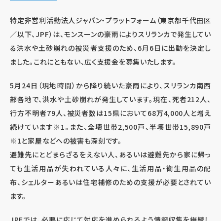
特定非営利活動法人ジャパン・プラットフォーム（東京都千代田区
／以下、JPF）は、モンスーンの豪雨によりスリランカで発生してい
る洪水や土砂崩れの被災者支援のため、6月6日に出動を決定し
ました。これにともない、広く支援金を募集いたします。
5月24日（現地時間）から降り続いた豪雨により、スリランカ南西
部各地で、洪水や土砂崩れが発生しています。現在、死者212人、
行方不明者79人、被災者数は15県において68万4,000人と増え
続けています※1。また、全壊世帯2,500戸、半壊世帯15,890戸
※1と家屋などへの被害も深刻です。
避難先にとどまらざるをえない人、あるいは避難先から家に帰っ
ても生活用品が失われている人々に、生活用品・衛生用品の配
布、シェルターあるいは住宅補修のための支援が必要とされてい
ます。
JPFでは、必要に応じて対応を進められるよう情報収集を継続し