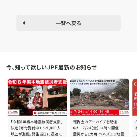
一覧へ戻る
今、知って欲しいJPF最新のお知らせ
「令和8年熊本地震被災者支援」
報告会のアーカイブを配信
誰
決定（寄付受付中） ～9,800人
中！ 7/24（金）14時～開催
以上が避難。発生当日に迅速に
震災から1カ月 ベネズエラ地震