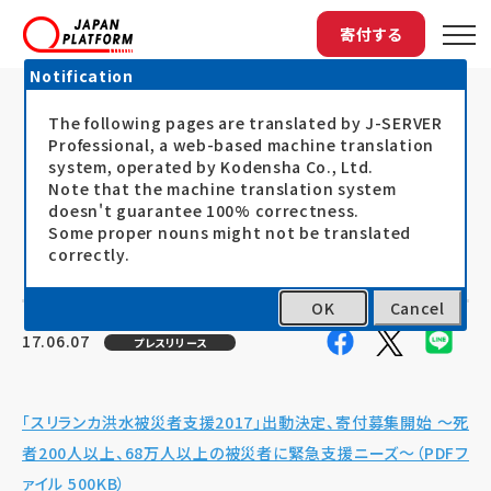
寄付する
Notification
The following pages are translated by J-SERVER
トップ
最新情報
「スリランカ洪水被災者支援2017」出動...
「スリランカ洪水被災者支援2017」出
Professional, a web-based machine translation
system, operated by Kodensha Co., Ltd.
動決定、寄付募集開始～死者200人
Note that the machine translation system
doesn't guarantee 100% correctness.
以上、68万人以上の被災者に緊急支
Some proper nouns might not be translated
援ニーズ～
correctly.
OK
Cancel
17.06.07
プレスリリース
「スリランカ洪水被災者支援2017」出動決定、寄付募集開始 ～死
者200人以上、68万人以上の被災者に緊急支援ニーズ～（PDFフ
ァイル 500KB）