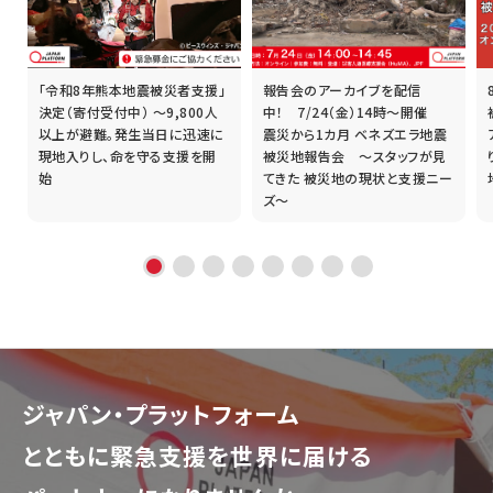
「令和8年熊本地震被災者支援」
報告会のアーカイブを配信
誰
決定（寄付受付中） ～9,800人
中！ 7/24（金）14時～開催
以上が避難。発生当日に迅速に
震災から1カ月 ベネズエラ地震
現地入りし、命を守る支援を開
被災地報告会 ～スタッフが見
始
てきた 被災地の現状と支援ニー
ズ～
ジャパン・プラットフォーム
とともに
緊急支援を世界に届ける