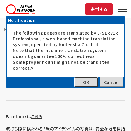
寄付する
Notification
トップ
安全な地をめざすシリア難民たち
The following pages are translated by J-SERVER
Professional, a web-based machine translation
system, operated by Kodensha Co., Ltd.
ジャパン・プラットフォーム（JPF）
活動レポート
Note that the machine translation system
doesn't guarantee 100% correctness.
安全な地をめざすシリア難民たち
Some proper nouns might not be translated
correctly.
15.09.07
イラク・シリア人道危機対応支援
OK
Cancel
Facebookは
こちら
波打ち際に横たわる3歳のアイランくんの写真は、安全な地を目指