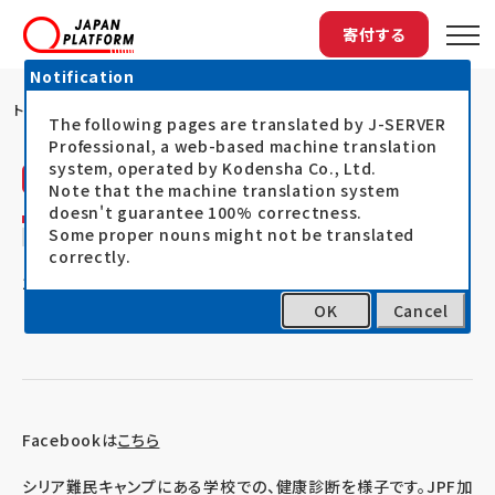
寄付する
Notification
トップ
シリア難民の子どもたち
The following pages are translated by J-SERVER
Professional, a web-based machine translation
system, operated by Kodensha Co., Ltd.
ピースウィンズ・ジャパン（PWJ）
活動レポート
Note that the machine translation system
doesn't guarantee 100% correctness.
シリア難民の子どもたち
Some proper nouns might not be translated
correctly.
16.05.12
イラク・シリア人道危機対応支援
OK
Cancel
Facebookは
こちら
シリア難民キャンプにある学校での、健康診断を様子です。JPF加