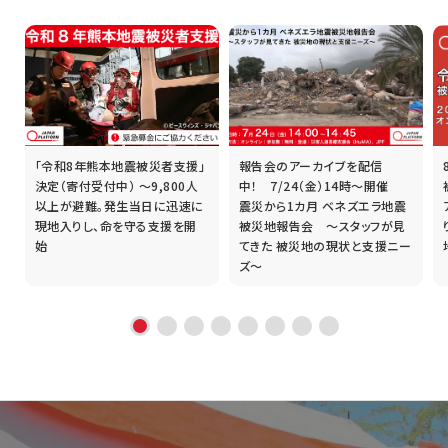
「令和8年熊本地震被災者支援」
報告会のアーカイブを配信
誰
決定（寄付受付中） ～9,800人
中！ 7/24（金）14時～開催
以上が避難。発生当日に迅速に
震災から1カ月 ベネズエラ地震
現地入りし、命を守る支援を開
被災地報告会 ～スタッフが見
始
てきた 被災地の現状と支援ニー
ズ～