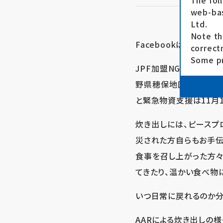
The fol
web-bas
Ltd.
Note th
Facebookは
こちら
correct
Some pr
JPF加盟NGO、
難民を助
野県穂保地区や福島県相
と緊急物資支援は11月
炊き出しには、ピースプ
災された方自らもお手伝
食事を召し上がった方々
てきたり、温かい食べ物
いつ日常に戻れるのか分
AARによる炊き出しの