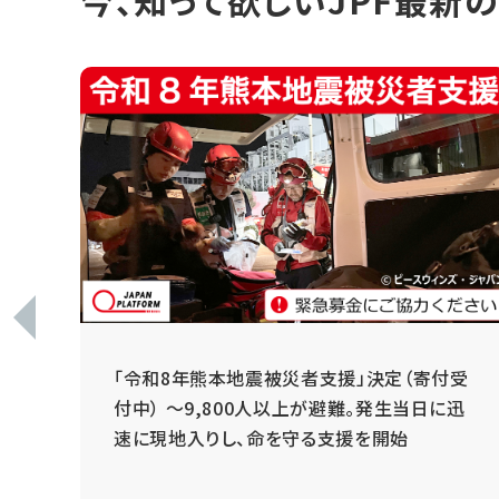
今、知って欲しいJPF最新
 ～
「令和8年熊本地震被災者支援」決定（寄付受
と
付中） ～9,800人以上が避難。発生当日に迅
速に現地入りし、命を守る支援を開始