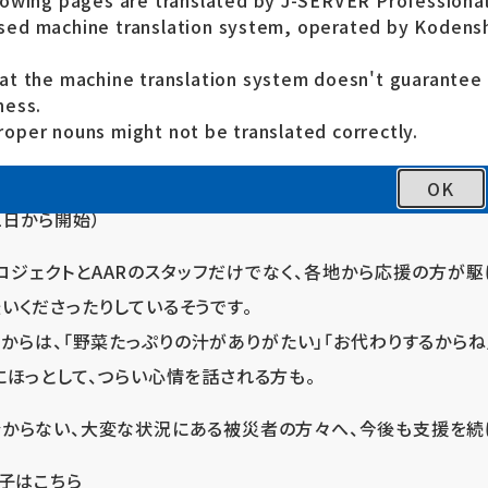
lowing pages are translated by J-SERVER Professional
ed machine translation system, operated by Kodensh
at the machine translation system doesn't guarante
ness.
oper nouns might not be translated correctly.
ける会（AAR）
が、NPO法人ピースプロジェクトと共同で、台風
馬市、そして宮城県丸森町で炊き出しを行っています。（※J
OK
1日から開始）
ロジェクトとAARのスタッフだけでなく、各地から応援の方が駆
いくださったりしているそうです。
からは、「野菜たっぷりの汁がありがたい」「お代わりするからね
にほっとして、つらい心情を話される方も。
からない、大変な状況にある被災者の方々へ、今後も支援を続
様子はこちら