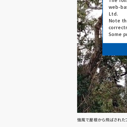
The fol
web-bas
Ltd.
Note th
correct
Some pr
強風で屋根から飛ばされたブ