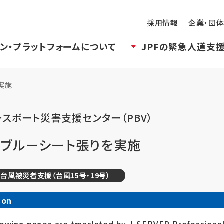
採用情報
企業・団
ン・プラットフォームについて
JPFの緊急人道支
実施
ースボート災害支援センター（PBV）
でブルーシート張りを実施
台風被災者支援（台風15号・19号）
ion