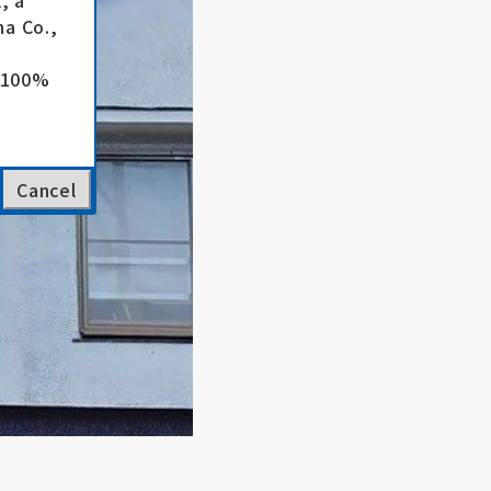
, a
a Co.,
e 100%
Cancel