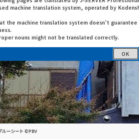
lowing pages are translated by J-SERVER Professional
ed machine translation system, operated by Kodensh
at the machine translation system doesn't guarante
ness.
oper nouns might not be translated correctly.
OK
ルーシート ©PBV