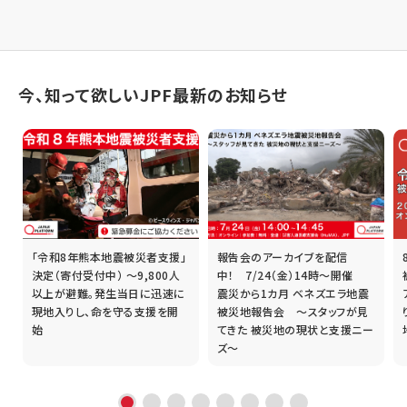
今、知って欲しいJPF最新のお知らせ
「令和8年熊本地震被災者支援」
報告会のアーカイブを配信
誰
決定（寄付受付中） ～9,800人
中！ 7/24（金）14時～開催
以上が避難。発生当日に迅速に
震災から1カ月 ベネズエラ地震
現地入りし、命を守る支援を開
被災地報告会 ～スタッフが見
始
てきた 被災地の現状と支援ニー
ズ～