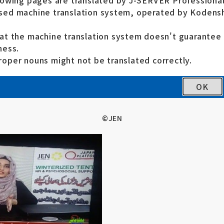
lowing pages are translated by J-SERVER Professional
ed machine translation system, operated by Kodensh
at the machine translation system doesn't guarante
ness.
oper nouns might not be translated correctly.
OK
©JEN