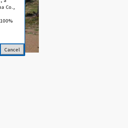
, a
a Co.,
e 100%
Cancel