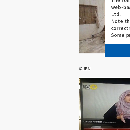
The fol
web-bas
Ltd.
Note th
correct
Some pr
©JEN