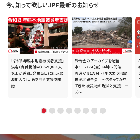
今、知って欲しいJPF最新のお知らせ
「令和8年熊本地震被災者支援」
報告会のアーカイブを配信
誰
決定（寄付受付中） ～9,800人
中！ 7/24（金）14時～開催
以上が避難。発生当日に迅速に
震災から1カ月 ベネズエラ地震
現地入りし、命を守る支援を開
被災地報告会 ～スタッフが見
始
てきた 被災地の現状と支援ニー
ズ～