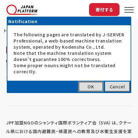
寄付する
Notification
トップ
SVAの教育・水衛生支援
The following pages are translated by J-SERVER
Professional, a web-based machine translation
system, operated by Kodensha Co., Ltd.
シャンティ国際ボランティア会（SVA）
活動レポート
Note that the machine translation system
doesn't guarantee 100% correctness.
SVAの教育・水衛生支援
Some proper nouns might not be translated
correctly.
20.08.30
アフガニスタン人道危機対応支援
OK
Cancel
JPF加盟NGOのシャンティ国際ボランティア会 （SVA）は、クナー
ル県における国内避難民・帰還民への教育及び水衛生支援を実