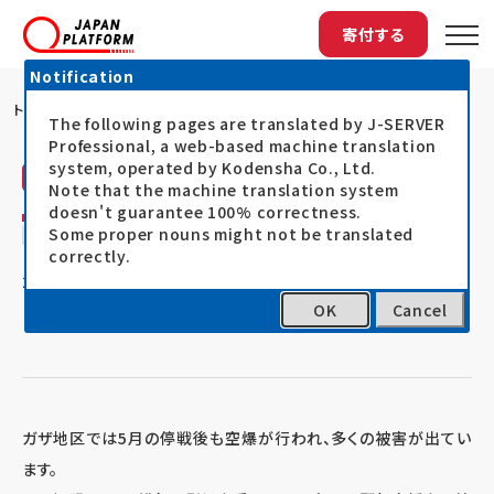
寄付する
Notification
トップ
JPF加盟NGOのガザ地区への支援
The following pages are translated by J-SERVER
Professional, a web-based machine translation
system, operated by Kodensha Co., Ltd.
活動レポート
Note that the machine translation system
doesn't guarantee 100% correctness.
JPF加盟NGOのガザ地区への支援
Some proper nouns might not be translated
correctly.
21.07.24
ガザ地区人道危機緊急対応
OK
Cancel
ガザ地区では5月の停戦後も空爆が行われ、多くの被害が出てい
ます。