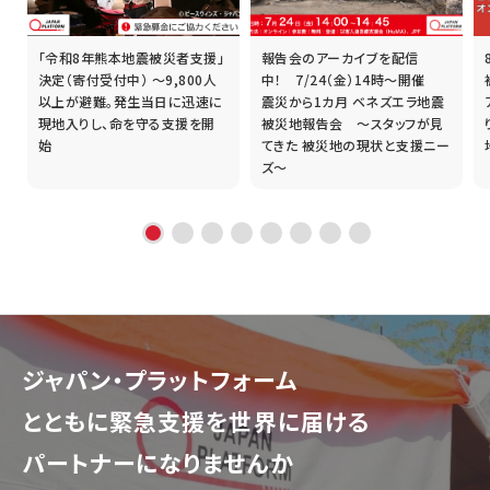
「令和8年熊本地震被災者支援」
報告会のアーカイブを配信
誰
決定（寄付受付中） ～9,800人
中！ 7/24（金）14時～開催
以上が避難。発生当日に迅速に
震災から1カ月 ベネズエラ地震
現地入りし、命を守る支援を開
被災地報告会 ～スタッフが見
始
てきた 被災地の現状と支援ニー
ズ～
ジャパン・プラットフォーム
とともに
緊急支援を世界に届ける
パートナーになりませんか