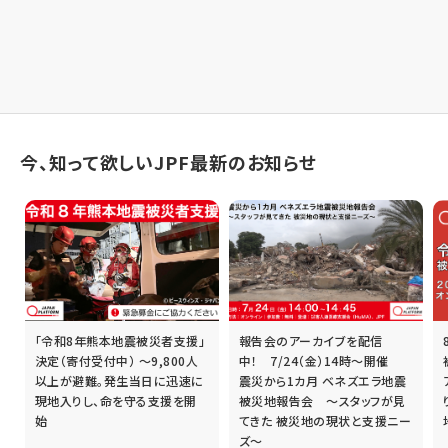
今、知って欲しいJPF最新のお知らせ
「令和8年熊本地震被災者支援」
報告会のアーカイブを配信
誰
決定（寄付受付中） ～9,800人
中！ 7/24（金）14時～開催
以上が避難。発生当日に迅速に
震災から1カ月 ベネズエラ地震
現地入りし、命を守る支援を開
被災地報告会 ～スタッフが見
始
てきた 被災地の現状と支援ニー
ズ～