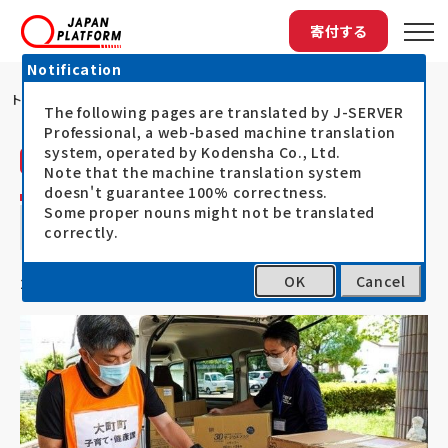
寄付する
Notification
トップ
ピースボート災害支援センター（PBV）に...
The following pages are translated by J-SERVER
Professional, a web-based machine translation
system, operated by Kodensha Co., Ltd.
活動レポート
Note that the machine translation system
doesn't guarantee 100% correctness.
ピースボート災害支援センター（PBV）によ
Some proper nouns might not be translated
る避難所の運営支援～佐賀県大町町
correctly.
OK
Cancel
21.08.22
2021年豪雨被災者支援（令和3年8月豪雨）