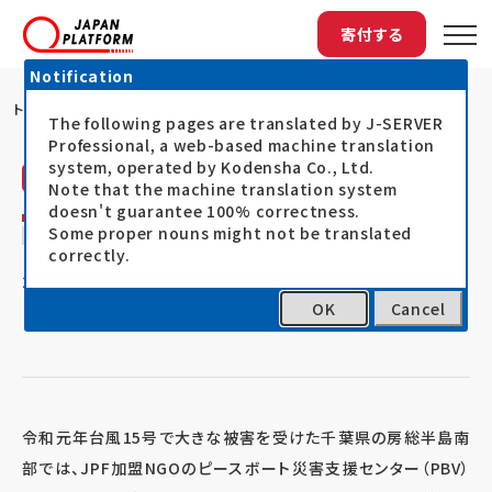
寄付する
Notification
トップ
令和元年台風15号被災地での支援活動
The following pages are translated by J-SERVER
Professional, a web-based machine translation
system, operated by Kodensha Co., Ltd.
ピースボート災害支援センター（PBV）
活動レポート
Note that the machine translation system
doesn't guarantee 100% correctness.
令和元年台風15号被災地での支援活動
Some proper nouns might not be translated
correctly.
21.11.11
令和元年台風被災者支援（台風15号・19号）
OK
Cancel
令和元年台風15号で大きな被害を受けた千葉県の房総半島南
部では、JPF加盟NGOのピースボート災害支援センター（PBV）