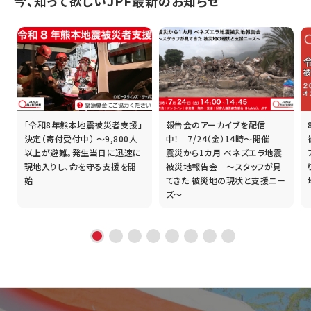
今、知って欲しいJPF最新のお知らせ
「令和8年熊本地震被災者支援」
報告会のアーカイブを配信
誰
決定（寄付受付中） ～9,800人
中！ 7/24（金）14時～開催
以上が避難。発生当日に迅速に
震災から1カ月 ベネズエラ地震
現地入りし、命を守る支援を開
被災地報告会 ～スタッフが見
始
てきた 被災地の現状と支援ニー
ズ～