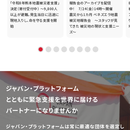
「令和8年熊本地震被災者支援」
報告会のアーカイブを配信
誰
決定（寄付受付中） ～9,800人
中！ 7/24（金）14時～開催
以上が避難。発生当日に迅速に
震災から1カ月 ベネズエラ地震
現地入りし、命を守る支援を開
被災地報告会 ～スタッフが見
始
てきた 被災地の現状と支援ニー
ズ～
ジャパン・プラットフォーム
とともに
緊急支援を世界に届ける
パートナーになりませんか
ジャパン・プラットフォームは常に最適な団体を選定し