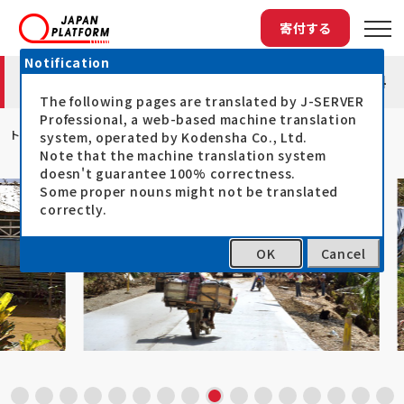
寄付する
Notification
フィリピン台風ハグピート被災者支援2014
The following pages are translated by J-SERVER
Professional, a web-based machine translation
トップ
フィリピン台風ハグピート被災者支援201...
system, operated by Kodensha Co., Ltd.
Note that the machine translation system
doesn't guarantee 100% correctness.
Some proper nouns might not be translated
correctly.
OK
Cancel