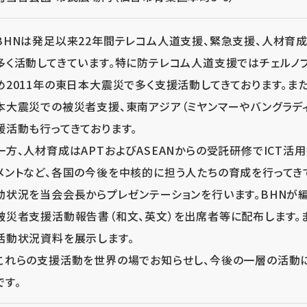
BHNは発足以来22年間テレコム人道支援、緊急支援、人材育
多く活動してきています。特に防テレコム人道支援ではチェルノ
め2011年の東日本大震災で多く支援活動してきております。
本大震災での被災者支援、東南アジア（ミヤンマーやバングラデ
援活動も行ってきております。
一方、人材育成はAPTおよびASEANからの受託研修でICT活
メントなど、各国の今後を中核的に担う人たちの育成を行ってき
動状況を当会会長からプレゼンテーションを行います。BHNが
被災者支援活動報告書（和文、英文）を出席者等に配布します。
活動状況資料を展示します。
これらの支援活動を世界の場でお知らせし、今後の一層の活動
です。