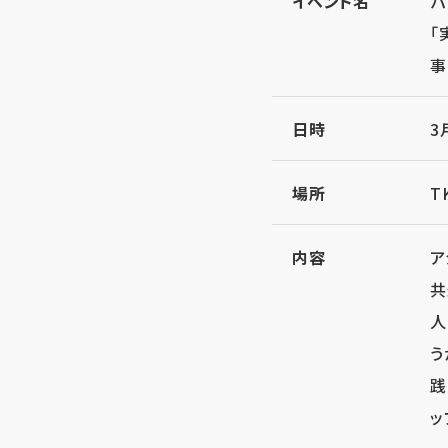
イベント名
パ
「
事
日時
3
場所
T
内容
ア
共
人
う
践
ッ