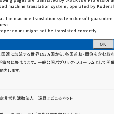
lowing pages are translated by J-SERVER Professional
ed machine translation system, operated by Kodensh
イベントは終了しました。
at the machine translation system doesn't guarante
ご参加くださった皆さま、関係者の皆様、ありがとうございました
ness.
oper nouns might not be translated correctly.
OK
て議論する国連主催「第3回 国連防災世界会議」が、宮城県仙台
れ、国連に加盟する世界193ヵ国から、各国首脳・閣僚を含む政
上が仙台に集まります。 一般公開パブリック・フォーラムとして開催
案内します。
定非営利活動法人 遠野まごころネット