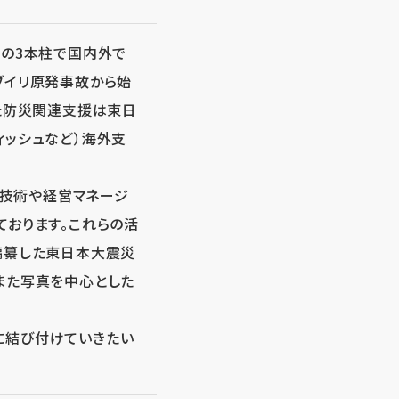
成の3本柱で国内外で
ブイリ原発事故から始
また防災関連支援は東日
ィッシュなど）海外支
用技術や経営マネージ
ております。これらの活
編纂した東日本大震災
また写真を中心とした
に結び付けていきたい