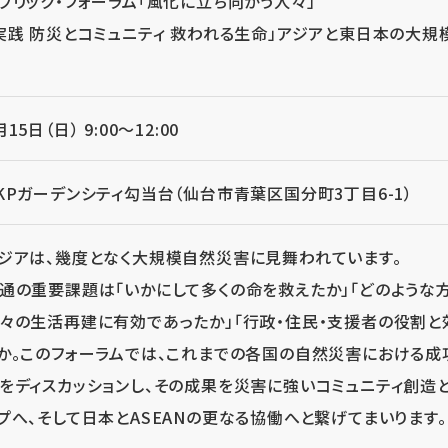
ブリック・フォーラム「風化に立ち向かう人々」
実践 防災とコミュニティ 救われる生命」アジアと東日本の大
月15日（日） 9:00～12:00
KPガーデンシティ勾当台（仙台市青葉区国分町3丁目6-1）
ジアは、幾度となく大規模自然災害に見舞われています。
通の重要課題は「いかにして多くの命を救えたか」「どのような
々の生活再建に有効であったか」「行政・住民・支援者の役割と
か。このフォーラムでは、これまでの各国の自然災害における
をディスカッションし、その成果を災害に強いコミュニティ創造
プへ、そして日本とASEANの更なる協働へと繋げてまいります。