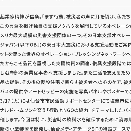
起業家精神が信条。「まず行動、被災者の声に耳を傾け、私たち
この言葉を掲げ独自の支援ノウハウを展開しているオペレーショ
メリカ最大規模の災害支援団体の一つ。その日本支部オペレーシ
ジャパン(以下OBJ)の東日本大震災における支援活動をご案
ットを使った世界のオペレーション・ブレッシングネットワーク
だからこそ品質を重視した支援物資の調達、復興支援段階で
し沿岸部の漁業従事者へ支援しました。また生活を支えるため
品の提供、その後の仮設住宅で暮らす被災者への心のケア、被
バスの提供やアートセラピーの実施を写真パネルやポスターで
3/17（火）には仙台市市民活動サポートセンターにて塩竈市佐
ナルド・トムソンを交え「行政とNGOの協力」をテーマにしたパ
催します。今回は特に、災害時の飲料水を確保するために消毒
新の小型装置を開発し、仙台メディアテーク５Fの特設ブースで