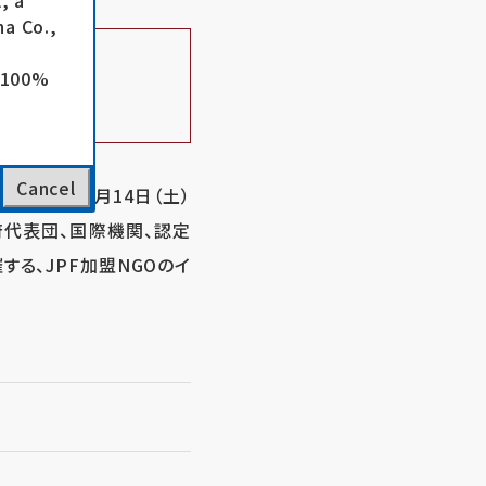
, a
a Co.,
e 100%
。
Cancel
市にて、3月14日（土）
府代表団、国際機関、認定
する、JPF加盟NGOのイ