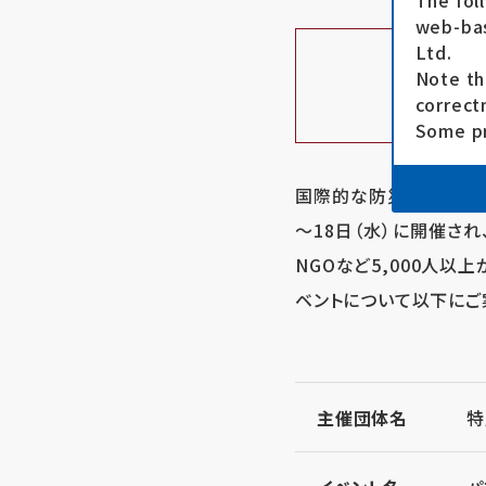
The fol
web-bas
Ltd.
Note th
correct
Some pr
国際的な防災戦略につい
～18日（水）に開催さ
NGOなど5,000人以
ベントについて以下にご
主催団体名
特