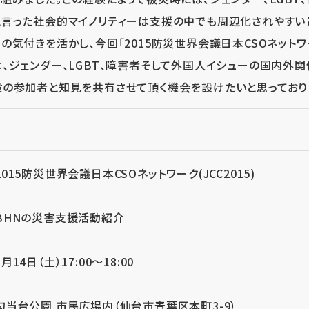
と言った社会的マイノリティーは支援の中でも周辺化されやすい
この気付きを活かし、今回「2015防災世界会議日本CSOネットワーク
は、ジェンダー、LGBT、障害者そして外国人イシューの国内外
般の参加者と知見を共有させて頂く機会を設けたいと思っており
2015防災世界会議日本CSOネットワーク(JCC2015)
BHNの災害支援活動紹介
3月14日（土）17:00～18:00
勾当台公園 市民広場内（仙台市青葉区本町3-9）