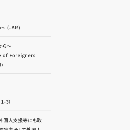
s (JAR)
から～
e of Foreigners
d)
-3）
、外国人支援等にも取
、障害者そして外国人