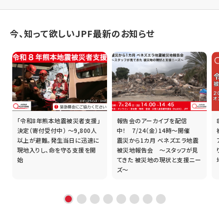
今、知って欲しいJPF最新のお知らせ
「令和8年熊本地震被災者支援」
報告会のアーカイブを配信
誰
決定（寄付受付中） ～9,800人
中！ 7/24（金）14時～開催
以上が避難。発生当日に迅速に
震災から1カ月 ベネズエラ地震
現地入りし、命を守る支援を開
被災地報告会 ～スタッフが見
始
てきた 被災地の現状と支援ニー
ズ～