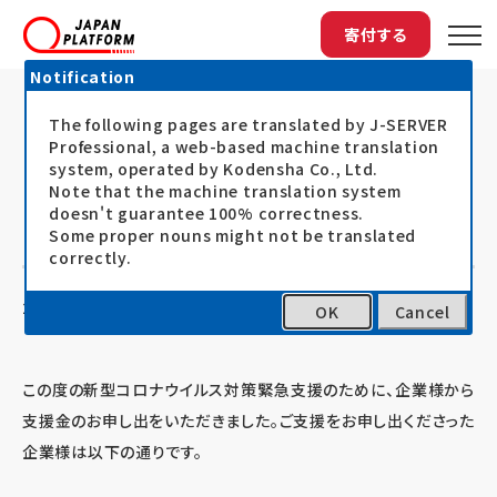
寄付する
Notification
The following pages are translated by J-SERVER
トップ
最新情報
新型コロナウイルス対策緊急支援に企業・団...
新型コロナウイルス対策緊急支援に
Professional, a web-based machine translation
system, operated by Kodensha Co., Ltd.
企業・団体の皆さまからご寄付のお申
Note that the machine translation system
doesn't guarantee 100% correctness.
し出をいただきました
Some proper nouns might not be translated
correctly.
20.02.18
お知らせ
OK
Cancel
この度の新型コロナウイルス対策緊急支援のために、企業様から
支援金のお申し出をいただきました。ご支援をお申し出くださった
企業様は以下の通りです。