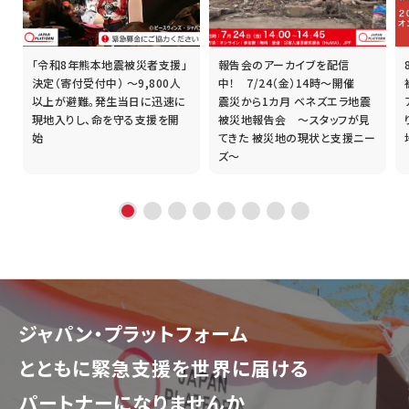
「令和8年熊本地震被災者支援」
報告会のアーカイブを配信
誰
決定（寄付受付中） ～9,800人
中！ 7/24（金）14時～開催
以上が避難。発生当日に迅速に
震災から1カ月 ベネズエラ地震
現地入りし、命を守る支援を開
被災地報告会 ～スタッフが見
始
てきた 被災地の現状と支援ニー
ズ～
ジャパン・プラットフォーム
とともに
緊急支援を世界に届ける
パートナーになりませんか