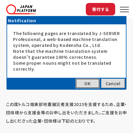
寄付する
Notification
The following pages are translated by J-SERVER
トップ
最新情報
トルコ南東部地震被災者支援2023に企業...
トルコ南東部地震被災者支援2023に
Professional, a web-based machine translation
system, operated by Kodensha Co., Ltd.
企業・団体の皆さまからご支援のお申
Note that the machine translation system
doesn't guarantee 100% correctness.
し出をいただきました
Some proper nouns might not be translated
correctly.
23.02.13
お知らせ
OK
Cancel
この度トルコ南東部地震被災者支援2023を支援するため、企業・
団体様から支援金等のお申し出をいただきました。ご支援をお申
し出くださった企業・団体様は下記のとおりです。