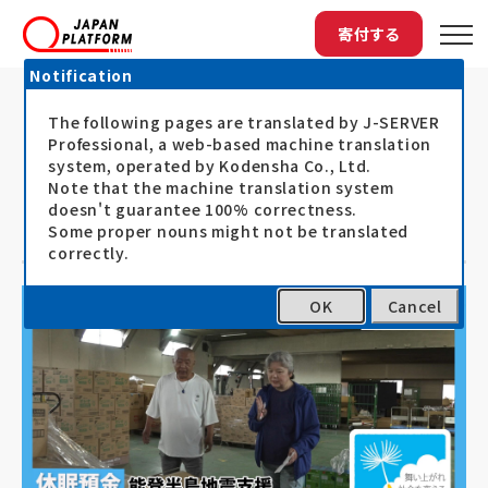
寄付する
Notification
The following pages are translated by J-SERVER
トップ
最新情報
【休眠預金活用事業】地域事業部ブログ「能...
【休眠預金活用事業】地域事業部ブロ
Professional, a web-based machine translation
system, operated by Kodensha Co., Ltd.
グ「能登での支援の状況をYouTube
Note that the machine translation system
doesn't guarantee 100% correctness.
で公開」
Some proper nouns might not be translated
correctly.
OK
Cancel