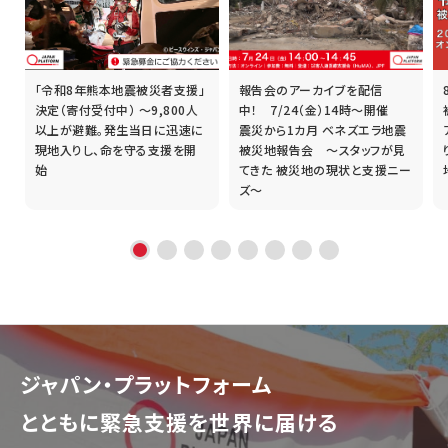
「令和8年熊本地震被災者支援」
報告会のアーカイブを配信
誰
決定（寄付受付中） ～9,800人
中！ 7/24（金）14時～開催
以上が避難。発生当日に迅速に
震災から1カ月 ベネズエラ地震
現地入りし、命を守る支援を開
被災地報告会 ～スタッフが見
始
てきた 被災地の現状と支援ニー
ズ～
ジャパン・プラットフォーム
とともに
緊急支援を世界に届ける