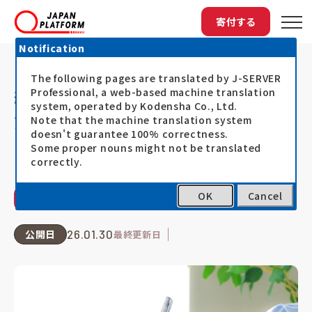
寄付する
Notification
The following pages are translated by J-SERVER
トップ
JPFコラム
終活を考え始めた時に知っておきたい～遺言...
終活を考え始めた時に知っておき
Professional, a web-based machine translation
system, operated by Kodensha Co., Ltd.
たい～遺言書の基礎知識｜想いを
Note that the machine translation system
doesn't guarantee 100% correctness.
いかし、未来につなげる
Some proper nouns might not be translated
correctly.
OK
Cancel
私にもできること
公開日
26.01.30
最終更新日