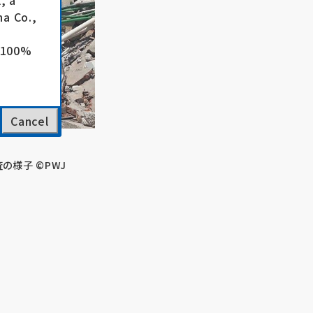
, a
a Co.,
e 100%
Cancel
の様子 ©PWJ