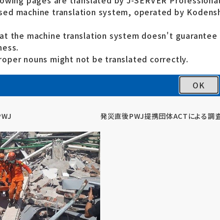
lowing pages are translated by J-SERVER Professional
ed machine translation system, operated by Kodensh
at the machine translation system doesn't guarante
ness.
oper nouns might not be translated correctly.
OK
WJ
発災直後PWJ提携団体ACTによる調査