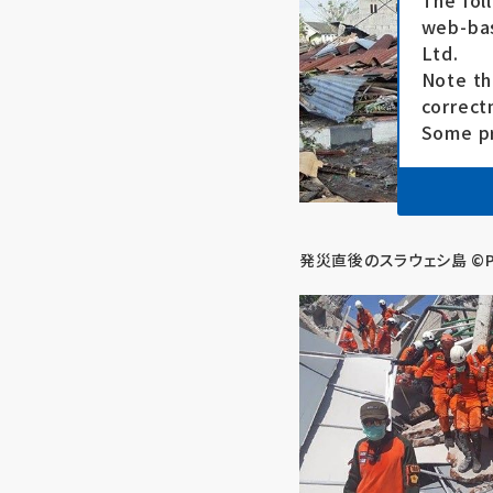
The fol
web-bas
Ltd.
Note th
correct
Some pr
発災直後のスラウェシ島 ©P