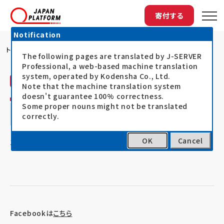
寄付する
Notification
トップ
JPF加盟NGO ADRA Japanが...
The following pages are translated by J-SERVER
Professional, a web-based machine translation
system, operated by Kodensha Co., Ltd.
アドラ・ジャパン（ADRA）
活動レポート
Note that the machine translation system
doesn't guarantee 100% correctness.
JPF加盟NGO ADRA Japanが、現地で生
Some proper nouns might not be translated
correctly.
活再建支援を継続中
OK
Cancel
19.03.16
イエメン人道危機対応支援
Facebookは
こちら