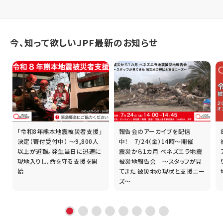
今、知って欲しいJPF最新のお知らせ
「令和8年熊本地震被災者支援」
報告会のアーカイブを配信
誰
決定（寄付受付中） ～9,800人
中！ 7/24（金）14時～開催
以上が避難。発生当日に迅速に
震災から1カ月 ベネズエラ地震
現地入りし、命を守る支援を開
被災地報告会 ～スタッフが見
始
てきた 被災地の現状と支援ニー
ズ～