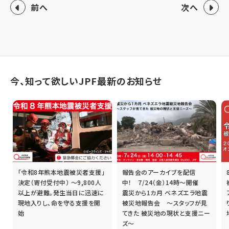
前へ
次へ
今、知って欲しいJPF最新のお知らせ
「令和8年熊本地震被災者支援」
報告会のアーカイブを配信
誰
決定（寄付受付中） ～9,800人
中！ 7/24（金）14時～開催
以上が避難。発生当日に迅速に
震災から1カ月 ベネズエラ地震
現地入りし、命を守る支援を開
被災地報告会 ～スタッフが見
始
てきた 被災地の現状と支援ニー
ズ～