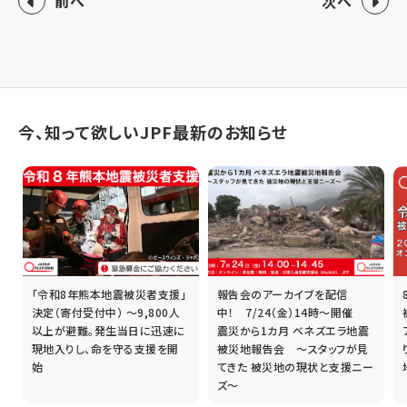
前へ
次へ
今、知って欲しいJPF最新のお知らせ
「令和8年熊本地震被災者支援」
報告会のアーカイブを配信
誰
決定（寄付受付中） ～9,800人
中！ 7/24（金）14時～開催
以上が避難。発生当日に迅速に
震災から1カ月 ベネズエラ地震
現地入りし、命を守る支援を開
被災地報告会 ～スタッフが見
始
てきた 被災地の現状と支援ニー
ズ～