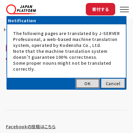
寄付する
Notification
トップ
熊本県 球磨村総合公園からの避難者の移動...
The following pages are translated by J-SERVER
Professional, a web-based machine translation
system, operated by Kodensha Co., Ltd.
ピースウィンズ・ジャパン
活動レポート
Note that the machine translation system
doesn't guarantee 100% correctness.
熊本県 球磨村総合公園からの避難者の移
Some proper nouns might not be translated
correctly.
動完了―九州豪雨―
OK
Cancel
20.07.06
2020年7月豪雨災害支援（令和2年7月豪雨）
Facebookの投稿はこちら