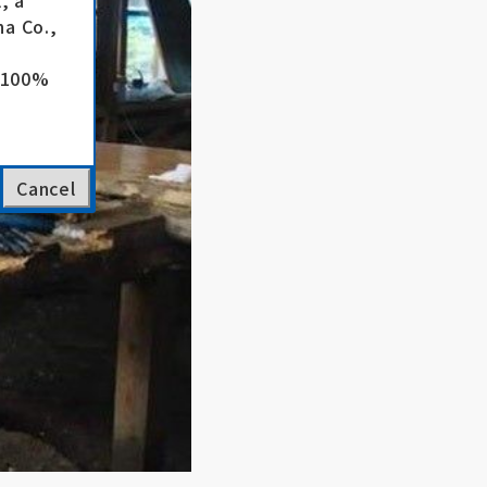
, a
a Co.,
e 100%
Cancel