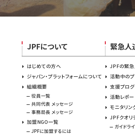
JPFについて
緊急人
はじめての方へ
JPFの緊
ジャパン・プラットフォームについて
活動中のプ
組織概要
支援プログ
役員一覧
活動レポー
共同代表 メッセージ
モニタリン
事務局長 メッセージ
JPFクオリ
加盟NGO一覧
ガイドラ
JPFに加盟するには