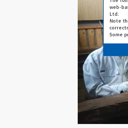
The fol
web-bas
Ltd.
Note th
correct
Some pr