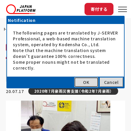
寄付する
Notification
トップ
HuMAによる「令和2年7月豪雨」の緊急...
The following pages are translated by J-SERVER
Professional, a web-based machine translation
system, operated by Kodensha Co., Ltd.
災害人道医療支援会（HuMA）
活動レポート
Note that the machine translation system
doesn't guarantee 100% correctness.
HuMAによる「令和2年7月豪雨」の緊急初動
Some proper nouns might not be translated
correctly.
調査⑦ ～熊本県芦北町での診療・看護支援
～
OK
Cancel
20.07.17
2020年7月豪雨災害支援（令和2年7月豪雨）