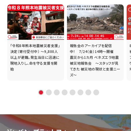
「令和8年熊本地震被災者支援」
報告会のアーカイブを配信
誰
決定（寄付受付中） ～9,800人
中！ 7/24（金）14時～開催
以上が避難。発生当日に迅速に
震災から1カ月 ベネズエラ地震
現地入りし、命を守る支援を開
被災地報告会 ～スタッフが見
始
てきた 被災地の現状と支援ニー
ズ～