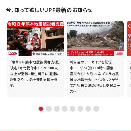
今、知って欲しいJPF最新のお知らせ
「令和8年熊本地震被災者支援」
報告会のアーカイブを配信
誰
決定（寄付受付中） ～9,800人
中！ 7/24（金）14時～開催
以上が避難。発生当日に迅速に
震災から1カ月 ベネズエラ地震
現地入りし、命を守る支援を開
被災地報告会 ～スタッフが見
始
てきた 被災地の現状と支援ニー
ズ～